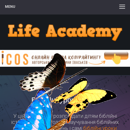
MENU
Біблійні уроки дітям
У цій рубриці: як розповідати дітям біблійні
історії, цікаві методики заучування біблійних
віршів і дитячих пісень і самі
біблійні уроки
.