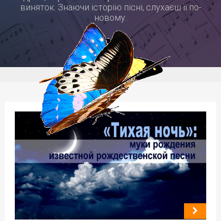
виняток. Знаючи історію пісні, слухаєш її по-
новому.