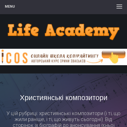
MENU
Християнські композитори
У цій рубриці: християнські композитори (і ті, що
жили раніше, і ті, що живуть сьогодні). Від
сторінок їх біографій до анонсування їхньої