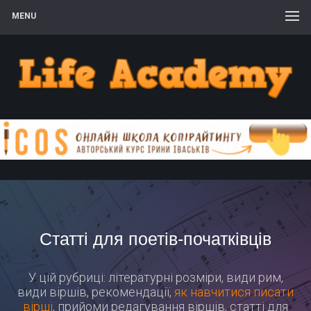
MENU
Статті для поетів-початківців
У цій рубриці: літературні розміри, види рим,
види віршів, рекомендації,
як навчитися писати
вірші
, прийоми редагування віршів, статті для