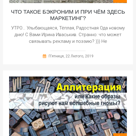
ЧТО ТАКОЕ БЭКРОНИМ И ПРИ ЧЁМ ЗДЕСЬ
МАРКЕТИНГ?
УТРО… Улыбающаяся, Тёплая, Радостная Ода новому
дню! С Вами Ирина Иваськив. Странно: что может
связывать рекламу и поэзию? ))) Не
П’ятниця, 22 Лютого, 2019