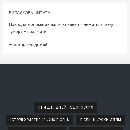
ВИПАДКОВА ЦИТАТА
Природа допомагає жити, кохання – вижити, а почуття
гумору – пережити.
—
Автор невідомий
ІГРИ ДЛЯ ДІТЕЙ ТА ДОРОСЛИХ
ІСТОРІЇ ХРИСТИЯНСЬКИХ ПІСЕНЬ
БІБЛІЙНІ УРОКИ ДІТЯМ