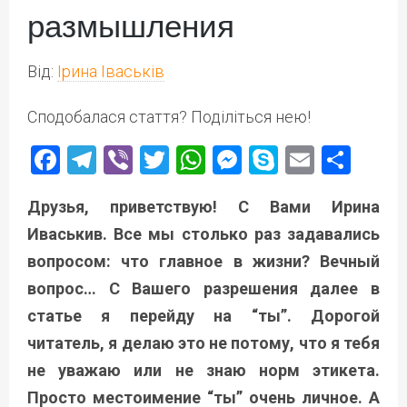
размышления
Від:
Ірина Іваськів
Сподобалася стаття? Поділіться нею!
Facebook
Telegram
Viber
Twitter
WhatsApp
Messenger
Skype
Email
Под
Друзья, приветствую! С Вами Ирина
Иваськив. Все мы столько раз задавались
вопросом: что главное в жизни? Вечный
вопрос… С Вашего разрешения далее в
статье я перейду на “ты”. Дорогой
читатель, я делаю это не потому, что я тебя
не уважаю или не знаю норм этикета.
Просто местоимение “ты” очень личное. А