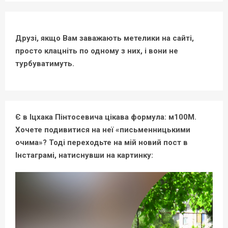
Друзі, якщо Вам заважають метелики на сайті,
просто клацніть по одному з них, і вони не
турбуватимуть.
Є в Іцхака Пінтосевича цікава формула: м100М.
Хочете подивитися на неї «письменницькими
очима»? Тоді переходьте на мій новий пост в
Інстаграмі, натиснувши на картинку: