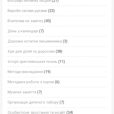
Біографії великих людей
(21)
Вироби своїми руками
(23)
Вчителям на замітку
(45)
День у календарі
(7)
Дорожні нотатки письменника
(3)
Ігри для дітей та дорослих
(38)
Історії християнських пісень
(11)
Методи викладання
(19)
Методика роботи з хором
(6)
Музичні заняття
(7)
Організація дитячого табору
(7)
Особистісне зростання та інсайт
(34)