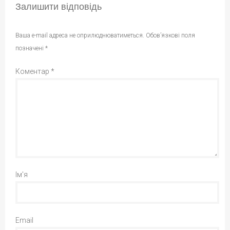
Залишити відповідь
Ваша e-mail адреса не оприлюднюватиметься.
Обов’язкові поля
позначені
*
Коментар
*
Ім'я
Email