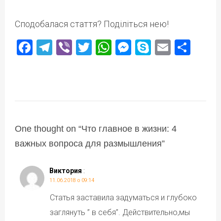
Сподобалася стаття? Поділіться нею!
Facebook
Telegram
Viber
Twitter
WhatsApp
Messenger
Skype
Email
Под
One thought on “
Что главное в жизни: 4
важных вопроса для размышления
”
Виктория
:
11.06.2018 о 09:14
Статья заставила задуматься и глубоко
заглянуть ” в себя”. Действительно,мы