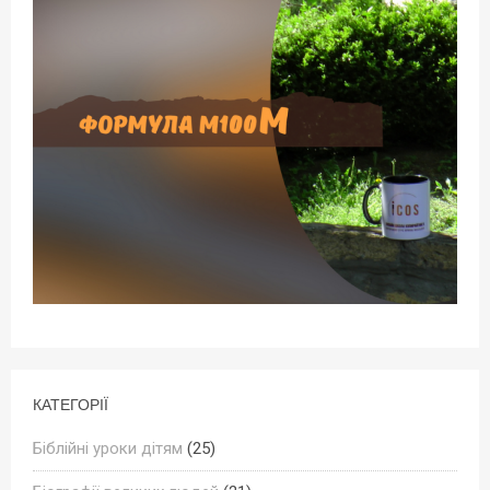
КАТЕГОРІЇ
Біблійні уроки дітям
(25)