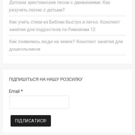
Детские христианские песни с движениями. Как
разучить песню с детьми?
Как учить стихи из Библии быстро и легко. Конспект
занятия для подростков по Римлянам 12
Как появились люди на земле? Конспект занятия для
дошкольников
ПІДПИШІТЬСЯ НА НАШУ РОЗСИЛКУ
Email
*