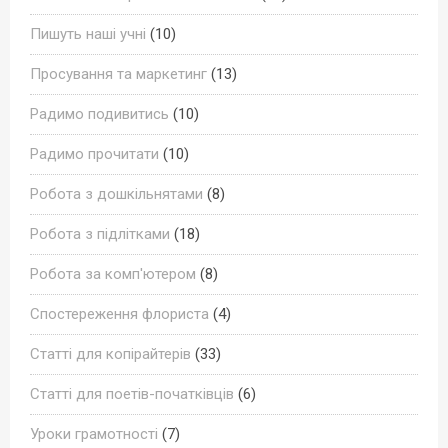
Пишуть наші учні
(10)
Просування та маркетинг
(13)
Радимо подивитись
(10)
Радимо прочитати
(10)
Робота з дошкільнятами
(8)
Робота з підлітками
(18)
Робота за комп'ютером
(8)
Спостереження флориста
(4)
Статті для копірайтерів
(33)
Статті для поетів-початківців
(6)
Уроки грамотності
(7)