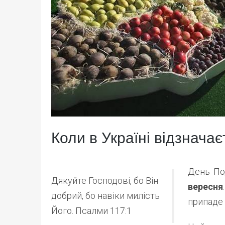
Коли в Україні відзнача
День По
Дякуйте Господові, бо Він
вересня
добрий, бо навіки милість
припаде
Його. Псалми 117:1