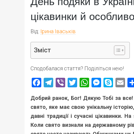
День подяки в Україні
цікавинки й особливо
Від:
Ірина Іваськів
Зміст
Сподобалася стаття? Поділіться нею!
Facebook
Telegram
Viber
Twitter
WhatsApp
Messen
Skyp
E
Добрий ранок, Бог! Дякую Тобі за все
свято, яке має свою унікальну історію
давні традиції і сучасні цікавинки. Н
Коли свято визнали на державному рів
свято часто називають Обжинками чи 