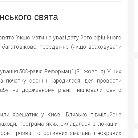
їнського свята
свято (якщо мати на увазі дату його офіційного
, багатовікове, передвічне (якщо враховувати
ування 500-річчя Реформації (31 жовтня). У цих
 початку осені і народилася ідея провести
абу на державному рівні. Ініціювали свято
или Хрещатик у Києві. Близько півмільйона
заходи, програма яких складалася з локацій і
арок і розваг, спортивних змагань і яскравих