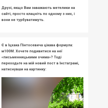
Друзі, якщо Вам заважають метелики на
сайті, просто клацніть по одному з них, і
вони не турбуватимуть.
Є в Іцхака Пінтосевича цікава формула:
м100М. Хочете подивитися на неї
«письменницькими очима»? Тоді
переходьте на мій новий пост в Інстаграмі,
натиснувши на картинку: