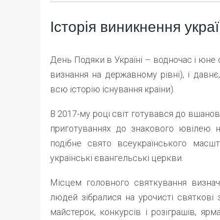
Історія виникнення укра
День Подяки в Україні – водночас і юне 
визнання на державному рівні), і давнє
всю історію існування країни).
В 2017-му році світ готувався до вшанов
приготуваннях до знакового ювілею на
подібне свято всеукраїнського масшт
українські євангельські церкви.
Місцем головного святкування визнач
людей зібралися на урочисті святкові 
майстерок, конкурсів і розіграшів, ярм