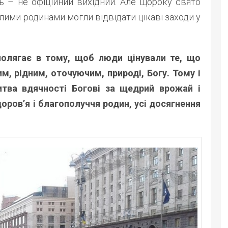
ь – не офіційний вихідний. Але щороку свято
лими родинами могли відвідати цікаві заходи у
полягає в тому, щоб люди цінували те, що
м, рідним, оточуючим, природі, Богу. Тому і
тва вдячності Богові за щедрий врожай і
доров’я і благополуччя родин, усі досягнення