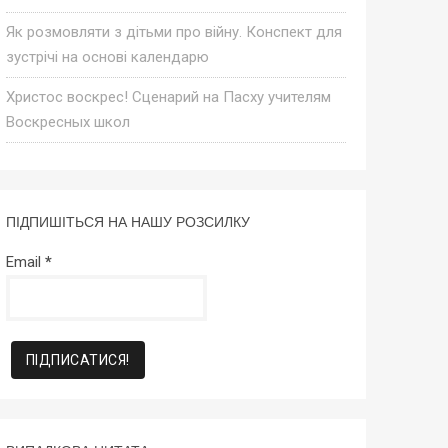
Як розмовляти з дітьми про війну. Конспект для
зустрічі на основі календарю
Христос воскрес! Сценарий на Пасху учителям
Воскресных школ
ПІДПИШІТЬСЯ НА НАШУ РОЗСИЛКУ
Email
*