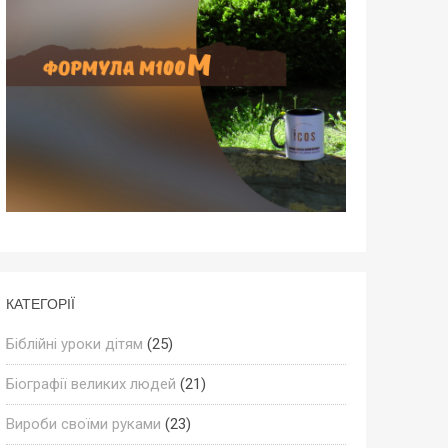
КАТЕГОРІЇ
Біблійні уроки дітям
(25)
Біографії великих людей
(21)
Вироби своїми руками
(23)