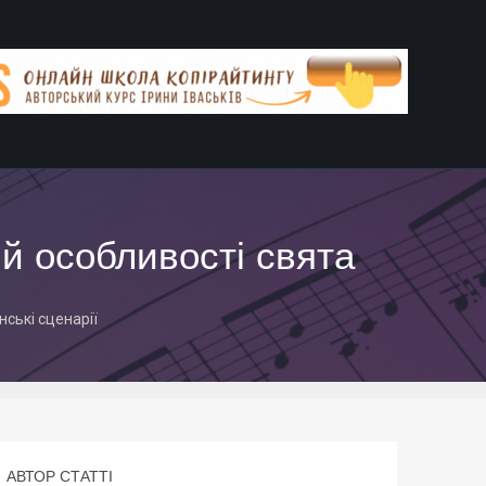
 й особливості свята
ські сценарії
АВТОР СТАТТІ