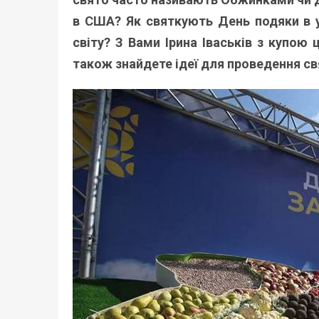
в США? Як святкують День подяки в у
світу? З Вами Ірина Іваськів з купою 
також знайдете ідеї для проведення св