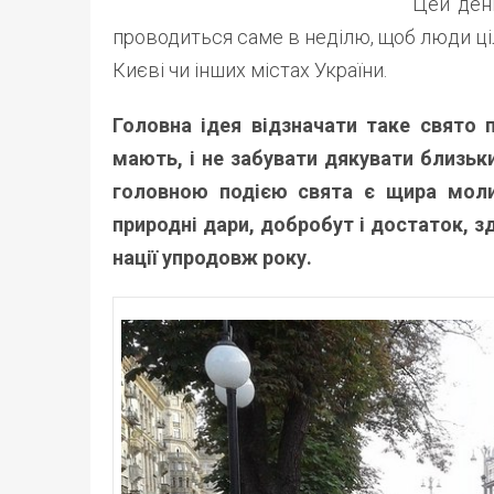
Цей ден
проводиться саме в неділю, щоб люди ці
Києві чи інших містах України.
Головна ідея відзначати таке свято 
мають, і не забувати дякувати близьки
головною подією свята є щира моли
природні дари, добробут і достаток, з
нації упродовж року.