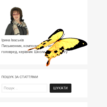
Ірина Іваськів
Письменник, композитор, вчитель-методист,
головред, керівник Школи Копірайтингу
ПОШУК ЗА СТАТТЯМИ
Пошук: