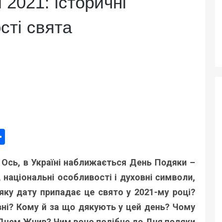
 2021: історичні
сті свята
ger
e
mail
Поділитися
! Ось, в Україні наближається День Подяки –
, національні особливості і духовні символи,
а яку дату припадає це свято у 2021-му році?
ні? Кому й за що дякують у цей день? Чому
Днем Жнив? Чим воно подібне до Дня подяки