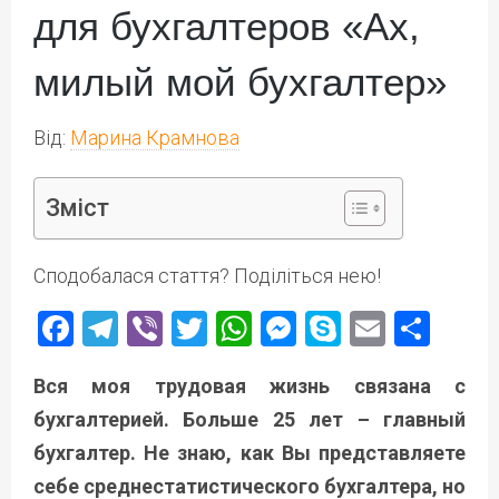
для бухгалтеров «Ах,
милый мой бухгалтер»
Від:
Марина Крамнова
Зміст
Сподобалася стаття? Поділіться нею!
Facebook
Telegram
Viber
Twitter
WhatsApp
Messenger
Skype
Email
Под
Вся моя трудовая жизнь связана с
бухгалтерией. Больше 25 лет – главный
бухгалтер. Не знаю, как Вы представляете
себе среднестатистического бухгалтера, но