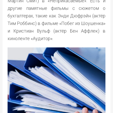
Мартин Смит) в «Неприкасаемые». Есть и
другие памятные фильмы с сюжетом о
бухгалтерах, такие как Энди Дюфрэйн (актёр
Тим Роббинс) в фильме «Побег из Шоушенка»
и Кристиан Вульф (актёр Бен Аффлек) в
киноленте «Аудитор».