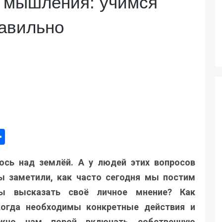
о мышления: учимся
равильно
ger
e
mail
Поділитися
ось над землёй. А у людей этих вопросов
ы заметили, как часто сегодня мы постим
бы высказать своё личное мнение? Как
когда необходимы конкретные действия и
ожно нам порой включать собственную