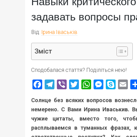
Навыки критическог
задавать вопросы п
Від:
Ірина Іваськів
Зміст
Сподобалася стаття? Поділіться нею!
Facebook
Telegram
Viber
Twitter
WhatsApp
Messen
Skyp
E
Солнце без всяких вопросов вознесл
немерено. С Вами Ирина Иваськив. В
чужие цитаты, вместо того, что
расплываемся в туманных фразах, 
ответственные поступки? Как сл