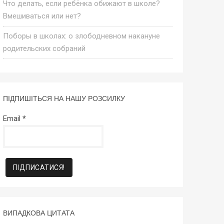
Что делать, если ребёнка обижают в школе?
Вмешиваться или нет?
Поборы в школах: о злободневном накануне
родительских собраний
ПІДПИШІТЬСЯ НА НАШУ РОЗСИЛКУ
Email
*
ВИПАДКОВА ЦИТАТА