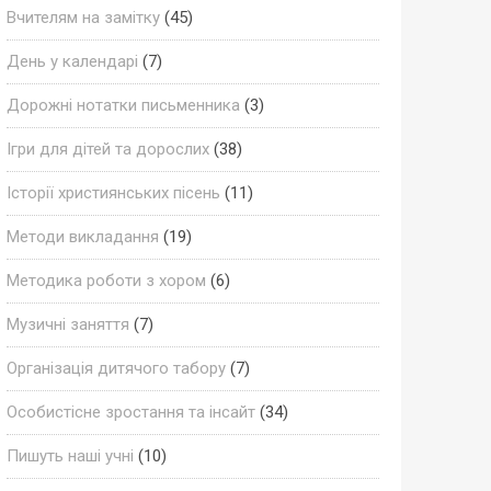
Вчителям на замітку
(45)
День у календарі
(7)
Дорожні нотатки письменника
(3)
Ігри для дітей та дорослих
(38)
Історії християнських пісень
(11)
Методи викладання
(19)
Методика роботи з хором
(6)
Музичні заняття
(7)
Організація дитячого табору
(7)
Особистісне зростання та інсайт
(34)
Пишуть наші учні
(10)