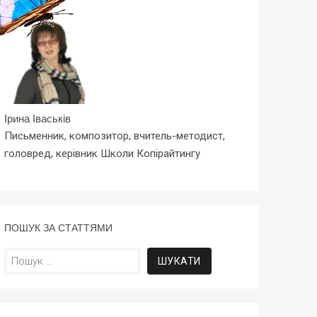
Ірина Іваськів
Письменник, композитор, вчитель-методист,
головред, керівник Школи Копірайтингу
ПОШУК ЗА СТАТТЯМИ
Пошук: