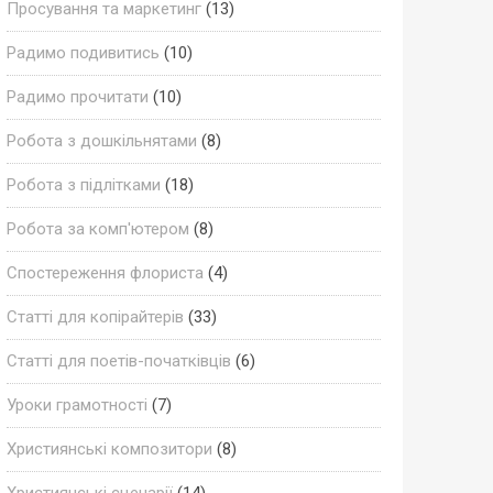
Просування та маркетинг
(13)
Радимо подивитись
(10)
Радимо прочитати
(10)
Робота з дошкільнятами
(8)
Робота з підлітками
(18)
Робота за комп'ютером
(8)
Спостереження флориста
(4)
Статті для копірайтерів
(33)
Статті для поетів-початківців
(6)
Уроки грамотності
(7)
Християнські композитори
(8)
Християнські сценарії
(14)