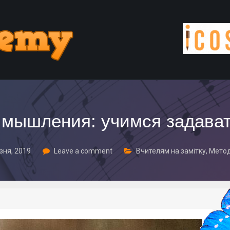
 мышления: учимся задава
зня, 2019
Leave a comment
Вчителям на замітку
,
Метод