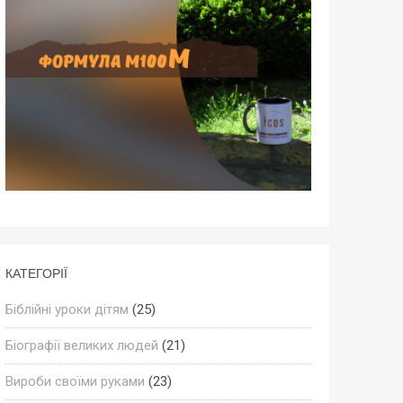
КАТЕГОРІЇ
Біблійні уроки дітям
(25)
Біографії великих людей
(21)
Вироби своїми руками
(23)