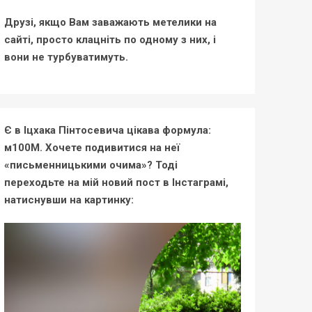
Друзі, якщо Вам заважають метелики на
сайті, просто клацніть по одному з них, і
вони не турбуватимуть.
Є в Іцхака Пінтосевича цікава формула:
м100М. Хочете подивитися на неї
«письменницькими очима»? Тоді
переходьте на мій новий пост в Інстаграмі,
натиснувши на картинку: