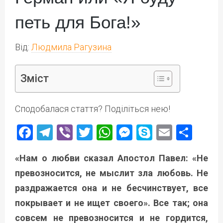
петь для Бога!»
Від:
Людмила Рагузина
Зміст
Сподобалася стаття? Поділіться нею!
Facebook
Telegram
Viber
Twitter
WhatsApp
Messenger
Skype
Email
Под
«Нам о любви сказал Апостол Павел: «Не
превозносится, не мыслит зла любовь. Не
раздражается она и не бесчинствует, все
покрывает и не ищет своего». Все так; она
совсем не превозносится и не гордится,