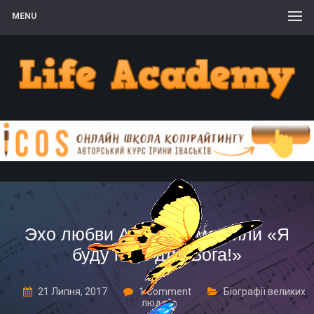
MENU
Эхо любви Анны Герман или «Я
буду петь для Бога!»
21 Липня, 2017
1 Comment
Біографії великих
людей