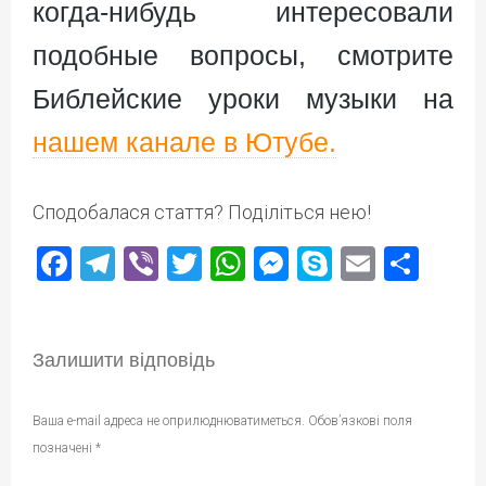
когда-нибудь интересовали
подобные вопросы, смотрите
Библейские уроки музыки на
нашем канале в Ютубе.
Сподобалася стаття? Поділіться нею!
Facebook
Telegram
Viber
Twitter
WhatsApp
Messenger
Skype
Email
Под
Залишити відповідь
Ваша e-mail адреса не оприлюднюватиметься.
Обов’язкові поля
позначені
*