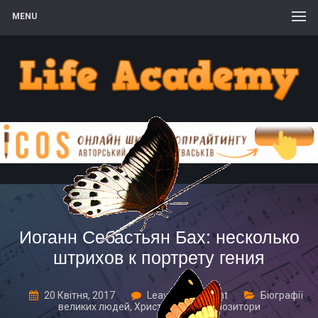
MENU
Иоганн Себастьян Бах: несколько
штрихов к портрету гения
20 Квітня, 2017
Leave a comment
Біографії
великих людей
,
Християнські композитори