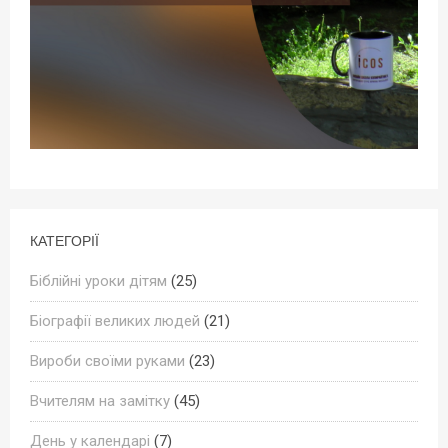
КАТЕГОРІЇ
Біблійні уроки дітям
(25)
Біографії великих людей
(21)
Вироби своїми руками
(23)
Вчителям на замітку
(45)
День у календарі
(7)