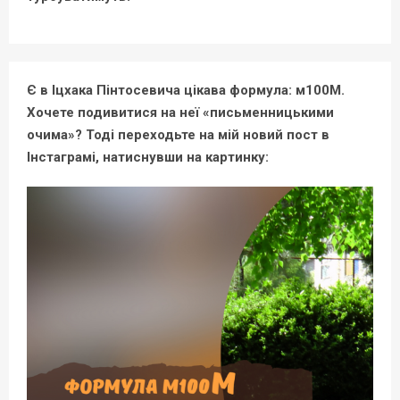
Є в Іцхака Пінтосевича цікава формула: м100М.
Хочете подивитися на неї «письменницькими
очима»? Тоді переходьте на мій новий пост в
Інстаграмі, натиснувши на картинку: