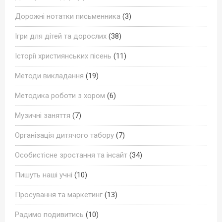
Дорожні нотатки письменника
(3)
Ігри для дітей та дорослих
(38)
Історії християнських пісень
(11)
Методи викладання
(19)
Методика роботи з хором
(6)
Музичні заняття
(7)
Організація дитячого табору
(7)
Особистісне зростання та інсайт
(34)
Пишуть наші учні
(10)
Просування та маркетинг
(13)
Радимо подивитись
(10)