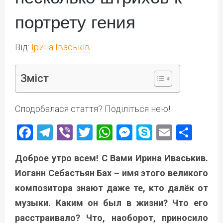
портрету гения
Від:
Ірина Іваськів
Зміст
Сподобалася стаття? Поділіться нею!
Facebook
Telegram
Viber
Twitter
WhatsApp
Messenger
Skype
Email
Под
Доброе утро всем! С Вами Ирина Иваськив.
Иоганн Себастьян Бах – имя этого великого
композитора знают даже те, кто далёк от
музыки. Каким он был в жизни? Что его
расстраивало? Что, наоборот, приносило