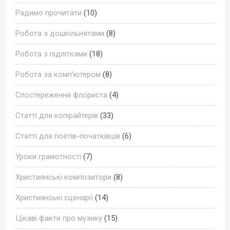
Радимо прочитати
(10)
Робота з дошкільнятами
(8)
Робота з підлітками
(18)
Робота за комп'ютером
(8)
Спостереження флориста
(4)
Статті для копірайтерів
(33)
Статті для поетів-початківців
(6)
Уроки грамотності
(7)
Християнські композитори
(8)
Християнські сценарії
(14)
Цікаві факти про музику
(15)