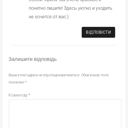
понятно пишите! Здесь уютно и уходить
не хочется от вас:)
ВІДПОВІCТИ
Залишити відповідь
Ваша e-mail адреса не оприлюднюватиметься.
Обов’язкові поля
позначені
*
Коментар
*