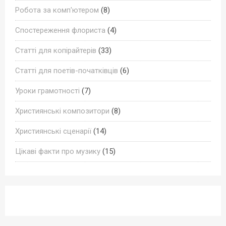
Робота за комп'ютером
(8)
Спостереження флориста
(4)
Статті для копірайтерів
(33)
Статті для поетів-початківців
(6)
Уроки грамотності
(7)
Християнські композитори
(8)
Християнські сценарії
(14)
Цікаві факти про музику
(15)