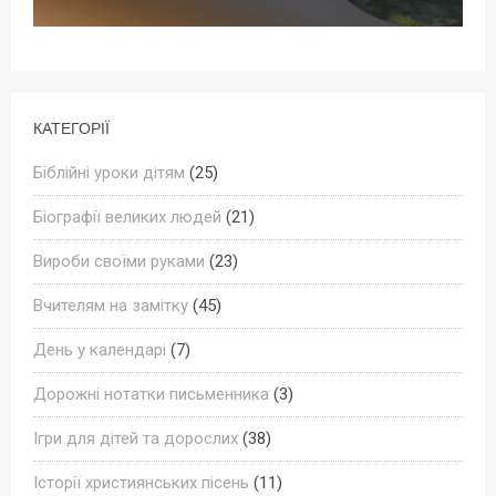
КАТЕГОРІЇ
Біблійні уроки дітям
(25)
Біографії великих людей
(21)
Вироби своїми руками
(23)
Вчителям на замітку
(45)
День у календарі
(7)
Дорожні нотатки письменника
(3)
Ігри для дітей та дорослих
(38)
Історії християнських пісень
(11)