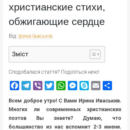
христианские стихи,
обжигающие сердце
Від:
Ірина Іваськів
Зміст
Сподобалася стаття? Поділіться нею!
Facebook
Telegram
Viber
Twitter
WhatsApp
Messenger
Skype
Email
Под
Всем доброе утро! С Вами Ирина Иваськив.
Многих ли современных христианских
поэтов Вы знаете? Думаю, что
большинство из нас вспомнит 2-3 имени.