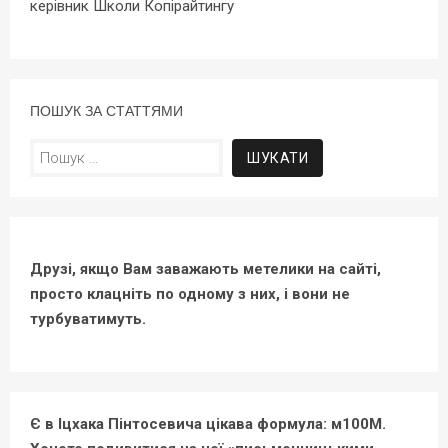
керівник Школи Копірайтингу
ПОШУК ЗА СТАТТЯМИ
Пошук:
Друзі, якщо Вам заважають метелики на сайті,
просто клацніть по одному з них, і вони не
турбуватимуть.
Є в Іцхака Пінтосевича цікава формула: м100М.