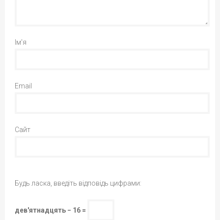
Ім'я
Email
Сайт
Будь ласка, введіть відповідь цифрами:
дев'ятнадцять − 16 =