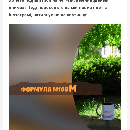
Хочете подивитися на неї «письменницькими
очима»? Тоді переходьте на мій новий пост в
Інстаграмі, натиснувши на картинку: