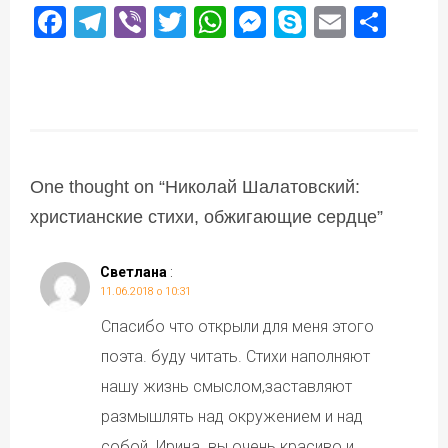
Facebook
Telegram
Viber
Twitter
WhatsApp
Messenger
Skype
Email
Под
One thought on “
Николай Шалатовский:
христианские стихи, обжигающие сердце
”
Светлана
:
11.06.2018 о 10:31
Спасибо что открыли для меня этого
поэта. буду читать. Стихи наполняют
нашу жизнь смыслом,заставляют
размышлять над окружением и над
собой. Ирина. вы очень красиво и