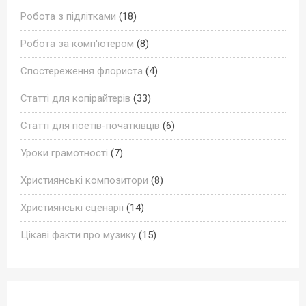
Робота з підлітками
(18)
Робота за комп'ютером
(8)
Спостереження флориста
(4)
Статті для копірайтерів
(33)
Статті для поетів-початківців
(6)
Уроки грамотності
(7)
Християнські композитори
(8)
Християнські сценарії
(14)
Цікаві факти про музику
(15)