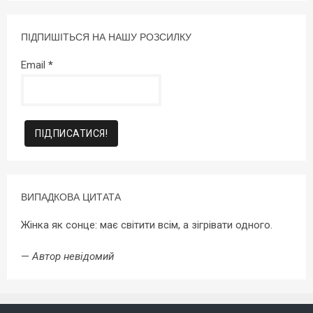
ПІДПИШІТЬСЯ НА НАШУ РОЗСИЛКУ
Email
*
ВИПАДКОВА ЦИТАТА
Жінка як сонце: має світити всім, а зігрівати одного.
—
Автор невідомий