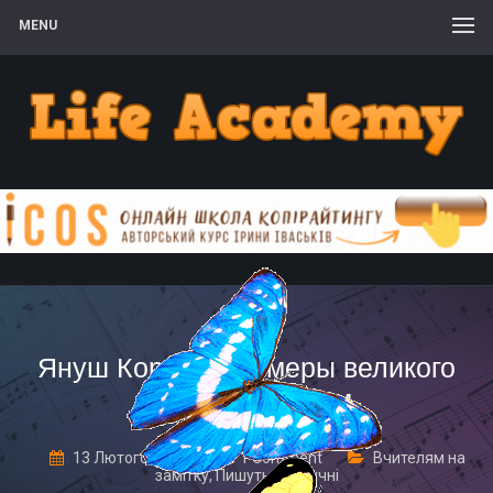
MENU
Януш Корчак: примеры великого
служения детям
13 Лютого, 2017
1 Comment
Вчителям на
замітку
,
Пишуть наші учні