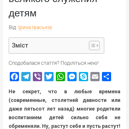
детям
Від:
Ірина Іваськів
Зміст
Сподобалася стаття? Поділіться нею!
Facebook
Telegram
Viber
Twitter
WhatsApp
Messenger
Skype
Email
Под
Не секрет, что в любые времена
(современные, столетней давности или
даже пятьсот лет назад) многие родители
воспитанием детей сильно себя не
обременяли. Ну, растут себе и пусть растут!