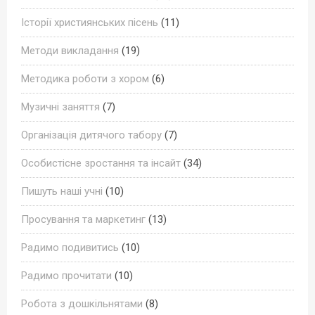
Історії християнських пісень
(11)
Методи викладання
(19)
Методика роботи з хором
(6)
Музичні заняття
(7)
Організація дитячого табору
(7)
Особистісне зростання та інсайт
(34)
Пишуть наші учні
(10)
Просування та маркетинг
(13)
Радимо подивитись
(10)
Радимо прочитати
(10)
Робота з дошкільнятами
(8)