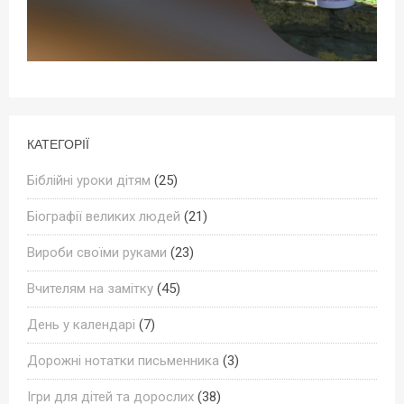
КАТЕГОРІЇ
Біблійні уроки дітям
(25)
Біографії великих людей
(21)
Вироби своїми руками
(23)
Вчителям на замітку
(45)
День у календарі
(7)
Дорожні нотатки письменника
(3)
Ігри для дітей та дорослих
(38)