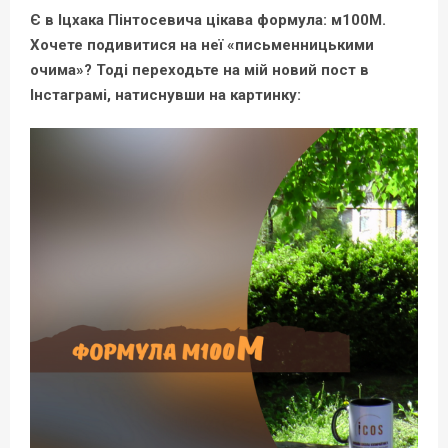
Є в Іцхака Пінтосевича цікава формула: м100М.
Хочете подивитися на неї «письменницькими
очима»? Тоді переходьте на мій новий пост в
Інстаграмі, натиснувши на картинку: