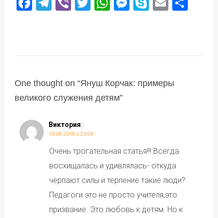
Facebook
Telegram
Viber
Twitter
WhatsApp
Messenger
Skype
Email
Под
One thought on “
Януш Корчак: примеры
великого служения детям
”
Виктория
:
10.06.2018 о 23:04
Очень трогательная статья!!! Всегда
восхищалась и удивлялась- откуда
черпают силы и терпение такие люди?
Педагоги это не просто учителя,это
призвание. Это любовь к детям. Но к