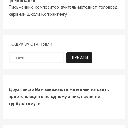
Ірина Іваськів
Письменник, композитор, вчитель-методист, головред,
керівник Школи Копірайтингу
ПОШУК ЗА СТАТТЯМИ
Пошук:
Друзі, якщо Вам заважають метелики на сайті,
просто клацніть по одному з них, і вони не
турбуватимуть.