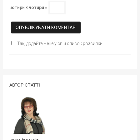
чотири × чотири =
Так, додайте мене у свій список розсилки.
АВТОР СТАТТІ