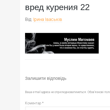
вред курения 22
Від:
Ірина Іваськів
Залишити відповідь
Ваша e-mail адреса не оприлюднюватиметься.
Обов’язкові пол
Коментар
*