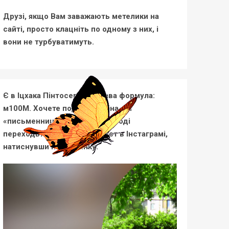
Друзі, якщо Вам заважають метелики на
сайті, просто клацніть по одному з них, і
вони не турбуватимуть.
Є в Іцхака Пінтосевича цікава формула:
м100М. Хочете подивитися на неї
«письменницькими очима»? Тоді
переходьте на мій новий пост в Інстаграмі,
натиснувши на картинку: