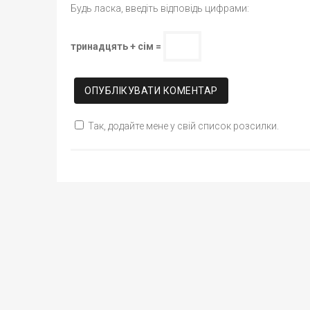
Будь ласка, введіть відповідь цифрами:
тринадцять + сім =
Так, додайте мене у свій список розсилки.