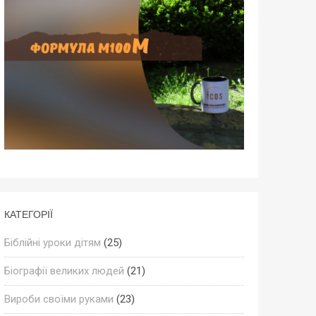
КАТЕГОРІЇ
Біблійні уроки дітям
(25)
Біографії великих людей
(21)
Вироби своїми руками
(23)