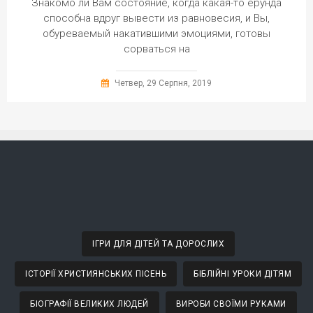
Знакомо ли Вам состояние, когда какая-то ерунда
способна вдруг вывести из равновесия, и Вы,
обуреваемый накатившими эмоциями, готовы
сорваться на
Четвер, 29 Серпня, 2019
ІГРИ ДЛЯ ДІТЕЙ ТА ДОРОСЛИХ
ІСТОРІЇ ХРИСТИЯНСЬКИХ ПІСЕНЬ
БІБЛІЙНІ УРОКИ ДІТЯМ
БІОГРАФІЇ ВЕЛИКИХ ЛЮДЕЙ
ВИРОБИ СВОЇМИ РУКАМИ