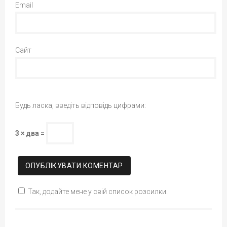
Email
Сайт
Будь ласка, введіть відповідь цифрами:
3 × два =
Так, додайте мене у свій список розсилки.