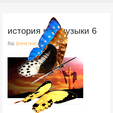
история рок-музыки 6
Від:
Ірина Іваськів