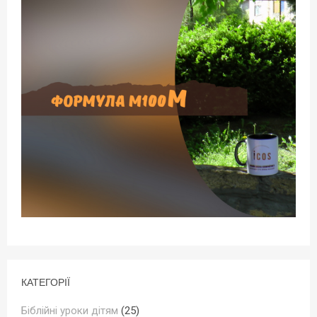
КАТЕГОРІЇ
Біблійні уроки дітям
(25)