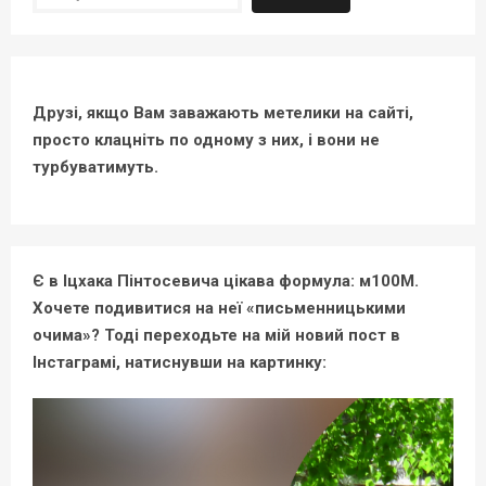
Друзі, якщо Вам заважають метелики на сайті,
просто клацніть по одному з них, і вони не
турбуватимуть.
Є в Іцхака Пінтосевича цікава формула: м100М.
Хочете подивитися на неї «письменницькими
очима»? Тоді переходьте на мій новий пост в
Інстаграмі, натиснувши на картинку: