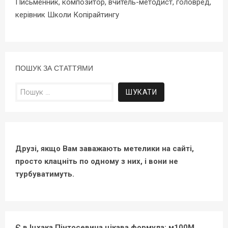
Письменник, композитор, вчитель-методист, головред,
керівник Школи Копірайтингу
ПОШУК ЗА СТАТТЯМИ
Пошук:
Друзі, якщо Вам заважають метелики на сайті,
просто клацніть по одному з них, і вони не
турбуватимуть.
Є в Іцхака Пінтосевича цікава формула: м100М.