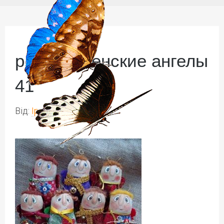
рождественские ангелы
41
Від:
Ірина Іваськів