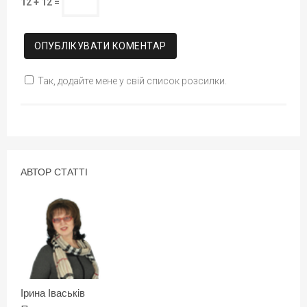
12 + 12 =
Так, додайте мене у свій список розсилки.
АВТОР СТАТТІ
Ірина Іваськів