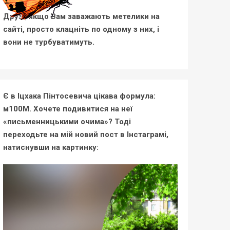
Друзі, якщо Вам заважають метелики на
сайті, просто клацніть по одному з них, і
вони не турбуватимуть.
Є в Іцхака Пінтосевича цікава формула:
м100М. Хочете подивитися на неї
«письменницькими очима»? Тоді
переходьте на мій новий пост в Інстаграмі,
натиснувши на картинку: