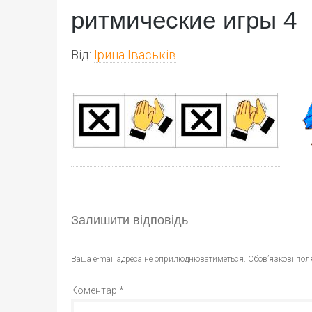
ритмические игры 4
Від:
Ірина Іваськів
Залишити відповідь
Ваша e-mail адреса не оприлюднюватиметься.
Обов’язкові пол
Коментар
*