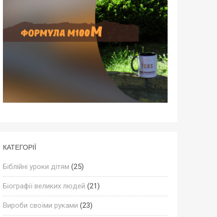
КАТЕГОРІЇ
Біблійні уроки дітям
(25)
Біографії великих людей
(21)
Вироби своїми руками
(23)