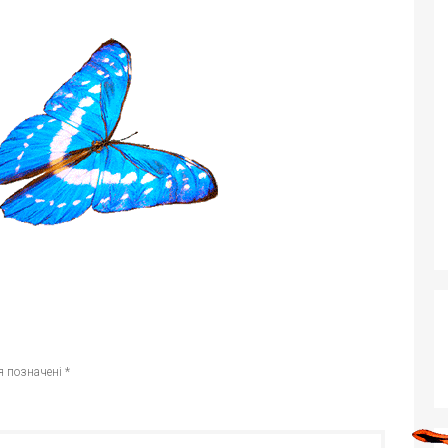
я позначені
*