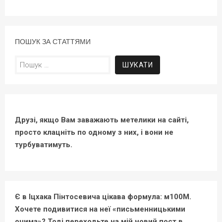
ПОШУК ЗА СТАТТЯМИ
Пошук:
Друзі, якщо Вам заважають метелики на сайті,
просто клацніть по одному з них, і вони не
турбуватимуть.
Є в Іцхака Пінтосевича цікава формула: м100М.
Хочете подивитися на неї «письменницькими
очима»? Тоді переходьте на мій новий пост в