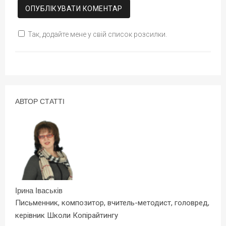
Так, додайте мене у свій список розсилки.
АВТОР СТАТТІ
Ірина Іваськів
Письменник, композитор, вчитель-методист, головред,
керівник Школи Копірайтингу