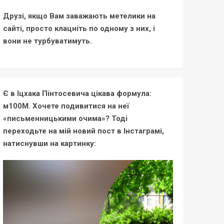
Друзі, якщо Вам заважають метелики на
сайті, просто клацніть по одному з них, і
вони не турбуватимуть.
Є в Іцхака Пінтосевича цікава формула:
м100М. Хочете подивитися на неї
«письменницькими очима»? Тоді
переходьте на мій новий пост в Інстаграмі,
натиснувши на картинку: