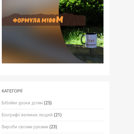
КАТЕГОРІЇ
Біблійні уроки дітям
(25)
Біографії великих людей
(21)
Вироби своїми руками
(23)