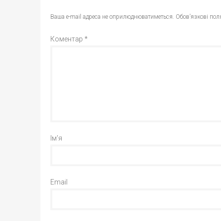
Ваша e-mail адреса не оприлюднюватиметься.
Обов’язкові пол
Коментар
*
Ім'я
Email