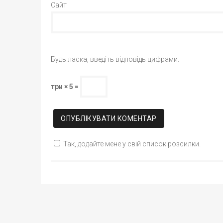
Сайт
Будь ласка, введіть відповідь цифрами:
три × 5 =
Так, додайте мене у свій список розсилки.