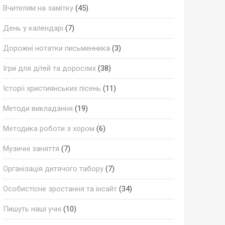
Вчителям на замітку
(45)
День у календарі
(7)
Дорожні нотатки письменника
(3)
Ігри для дітей та дорослих
(38)
Історії християнських пісень
(11)
Методи викладання
(19)
Методика роботи з хором
(6)
Музичні заняття
(7)
Організація дитячого табору
(7)
Особистісне зростання та інсайт
(34)
Пишуть наші учні
(10)