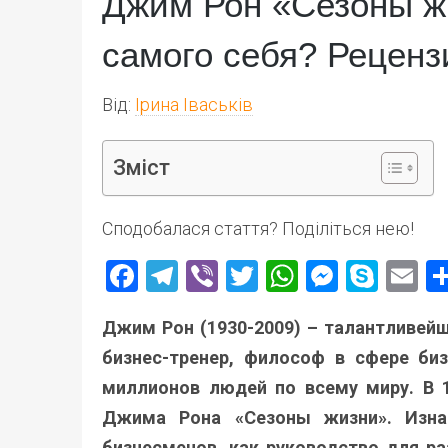
Джим Рон «Сезоны жи
самого себя? Реценз
Від:
Ірина Іваськів
Зміст
Сподобалася стаття? Поділіться нею!
Facebook
Telegram
Viber
Twitter
WhatsApp
Messen
Skyp
E
Джим Рон
(1930-2009) – талантливейш
бизнес-тренер, философ в сфере биз
миллионов людей по всему миру. В 1
Джима Рона «Сезоны жизни». Изна
бизнесменов, как руководство для ра