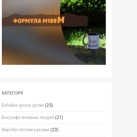
КАТЕГОРІЇ
Біблійні уроки дітям
(25)
Біографії великих людей
(21)
Вироби своїми руками
(23)