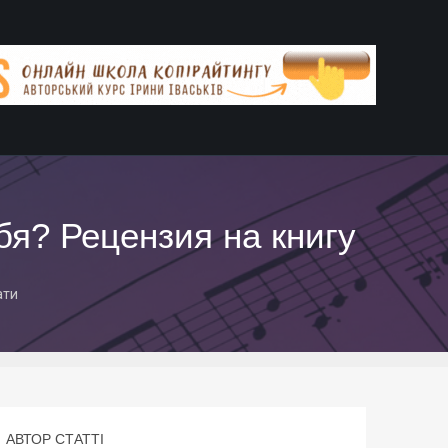
бя? Рецензия на книгу
ати
АВТОР СТАТТІ