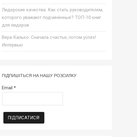
Лидерские качества: Как стать руководителем,
которого уважают подчинённые? ТОП-10 книг
для лидеров
Вера Калько: Сначала счастье, потом успех!
Интервью
ПІДПИШІТЬСЯ НА НАШУ РОЗСИЛКУ
Email
*