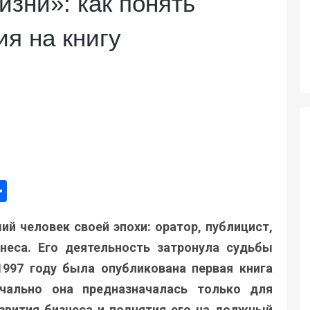
зни»: как понять
ия на книгу
ger
e
mail
Поділитися
ий человек своей эпохи: оратор, публицист,
неса. Его деятельность затронула судьбы
997 году была опубликована первая книга
чально она предназначалась только для
звития бизнеса и поднятия его на должный