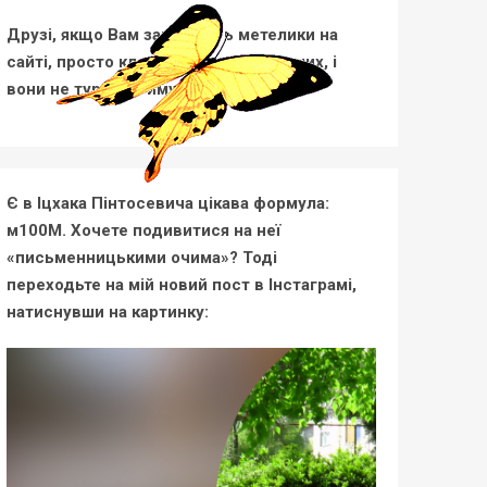
Друзі, якщо Вам заважають метелики на
сайті, просто клацніть по одному з них, і
вони не турбуватимуть.
Є в Іцхака Пінтосевича цікава формула:
м100М. Хочете подивитися на неї
«письменницькими очима»? Тоді
переходьте на мій новий пост в Інстаграмі,
натиснувши на картинку: