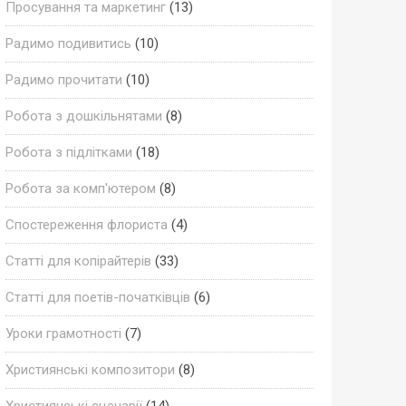
Просування та маркетинг
(13)
Радимо подивитись
(10)
Радимо прочитати
(10)
Робота з дошкільнятами
(8)
Робота з підлітками
(18)
Робота за комп'ютером
(8)
Спостереження флориста
(4)
Статті для копірайтерів
(33)
Статті для поетів-початківців
(6)
Уроки грамотності
(7)
Християнські композитори
(8)
Християнські сценарії
(14)