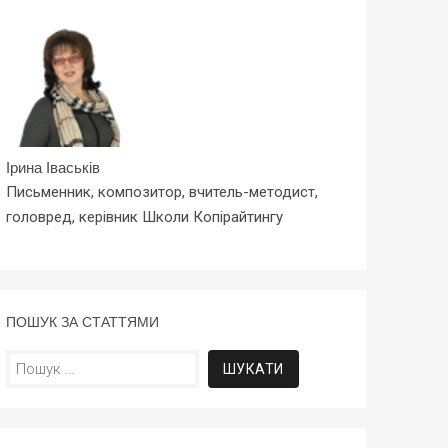
Ірина Іваськів
Письменник, композитор, вчитель-методист,
головред, керівник Школи Копірайтингу
ПОШУК ЗА СТАТТЯМИ
Пошук: