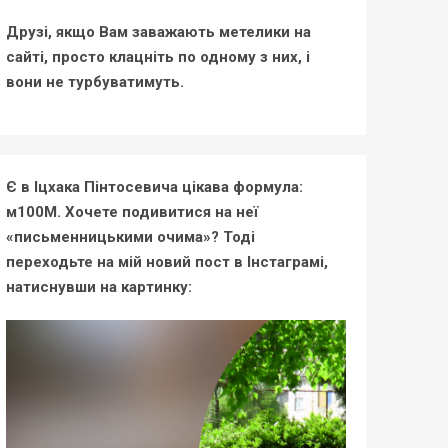
Друзі, якщо Вам заважають метелики на
сайті, просто клацніть по одному з них, і
вони не турбуватимуть.
Є в Іцхака Пінтосевича цікава формула:
м100М. Хочете подивитися на неї
«письменницькими очима»? Тоді
переходьте на мій новий пост в Інстаграмі,
натиснувши на картинку: