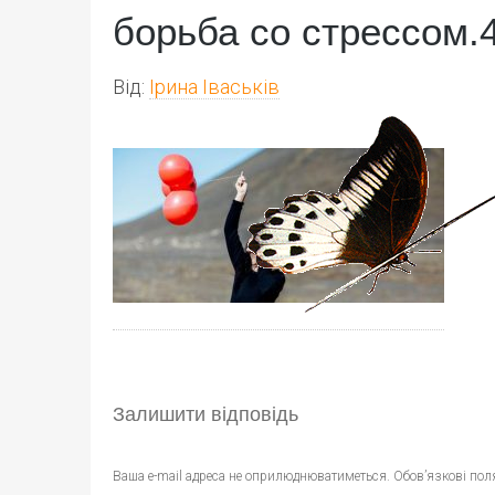
борьба со стрессом.
Від:
Ірина Іваськів
Залишити відповідь
Ваша e-mail адреса не оприлюднюватиметься.
Обов’язкові пол