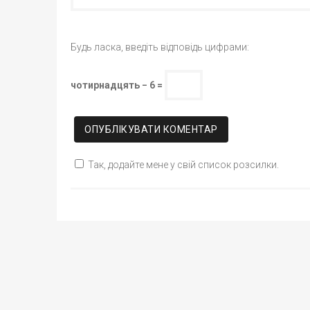
Будь ласка, введіть відповідь цифрами:
чотирнадцять − 6 =
Так, додайте мене у свій список розсилки.