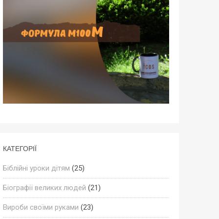
КАТЕГОРІЇ
Біблійні уроки дітям
(25)
Біографії великих людей
(21)
Вироби своїми руками
(23)