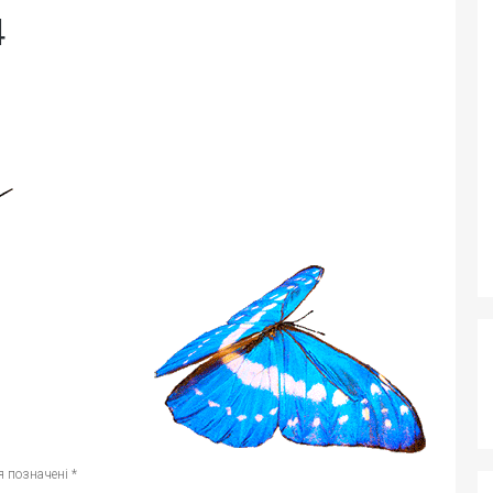
4
я позначені
*