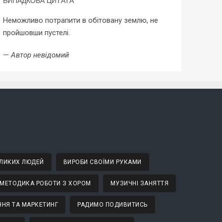
ВИПАДКОВА ЦИТАТА
Неможливо потрапити в обітовану землю, не
пройшовши пустелі.
—
Автор невідомий
ВЕЛИКИХ ЛЮДЕЙ
ВИРОБИ СВОЇМИ РУКАМИ
МЕТОДИКА РОБОТИ З ХОРОМ
МУЗИЧНІ ЗАНЯТТЯ
НЯ ТА МАРКЕТИНГ
РАДИМО ПОДИВИТИСЬ