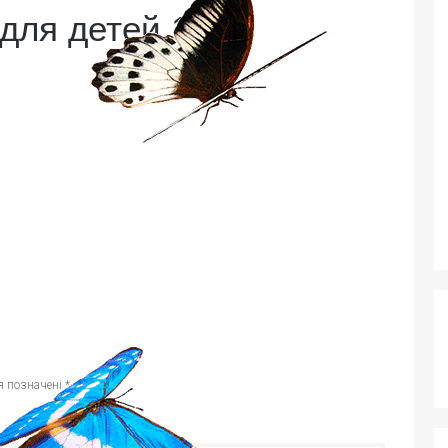
для детей 10
я позначені
*