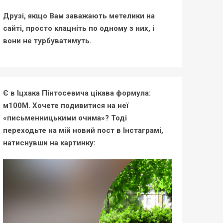
Друзі, якщо Вам заважають метелики на
сайті, просто клацніть по одному з них, і
вони не турбуватимуть.
Є в Іцхака Пінтосевича цікава формула:
м100М. Хочете подивитися на неї
«письменницькими очима»? Тоді
переходьте на мій новий пост в Інстаграмі,
натиснувши на картинку: