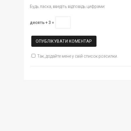
Будь ласка, введіть відповідь цифрами:
десять + 3 =
Так, додайте мене у свій список розсилки.