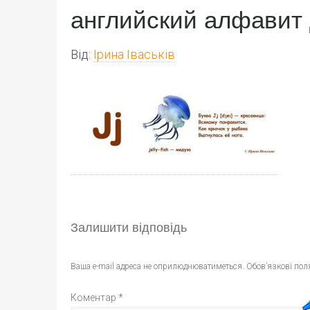
английский алфавит 
Від:
Ірина Іваськів
Залишити відповідь
Ваша e-mail адреса не оприлюднюватиметься.
Обов’язкові пол
Коментар
*