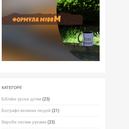
КАТЕГОРІЇ
Біблійні уроки дітям
(25)
Біографії великих людей
(21)
Вироби своїми руками
(23)