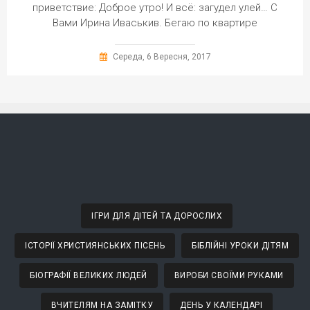
приветствие: Доброе утро! И всё: загудел улей… С
Вами Ирина Иваськив. Бегаю по квартире
Середа, 6 Вересня, 2017
ІГРИ ДЛЯ ДІТЕЙ ТА ДОРОСЛИХ
ІСТОРІЇ ХРИСТИЯНСЬКИХ ПІСЕНЬ
БІБЛІЙНІ УРОКИ ДІТЯМ
БІОГРАФІЇ ВЕЛИКИХ ЛЮДЕЙ
ВИРОБИ СВОЇМИ РУКАМИ
ВЧИТЕЛЯМ НА ЗАМІТКУ
ДЕНЬ У КАЛЕНДАРІ