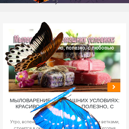
МЫЛОВАРЕНИЕ В ДОМАШНИХ УСЛОВИЯХ:
КРАСИВО, ЭКОЛОГИЧНО, ПОЛЕЗНО, С
ЛЮБОВЬЮ
Утро, вспенившееся цветущими вишнёвыми ветками,
стучится в окно. С Вами Ирина Иваськив. Сегодня