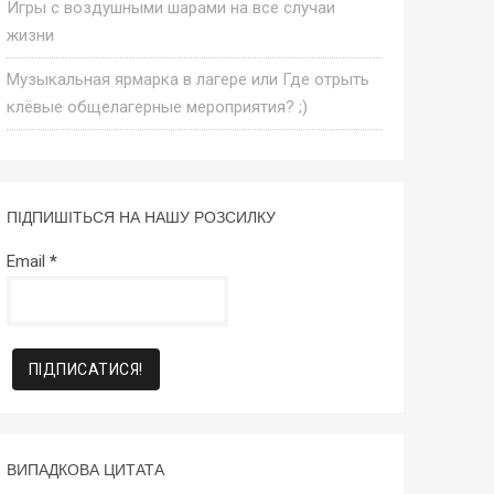
Игры с воздушными шарами на все случаи
жизни
Музыкальная ярмарка в лагере или Где отрыть
клёвые общелагерные мероприятия? ;)
ПІДПИШІТЬСЯ НА НАШУ РОЗСИЛКУ
Email
*
ВИПАДКОВА ЦИТАТА