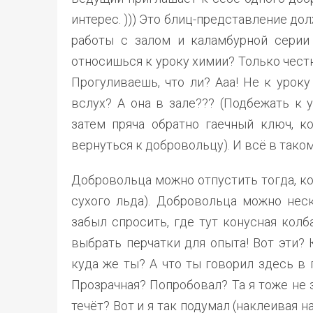
интерес. ))) Это блиц-представление д
работы с залом и каламбурной серии
относишься к уроку химии? Только честн
Прогуливаешь, что ли? Ааа! Не к уроку
вслух? А она в зале??? (Подбежать к 
затем пряча обратно гаечный ключ, ко
вернуться к добровольцу). И всё в таком
Добровольца можно отпустить тогда, ко
сухого льда). Добровольца можно неск
забыл спросить, где тут конусная колба
выбрать перчатки для опыта! Вот эти? К
куда же ты? А что ты говорил здесь в 
Прозрачная? Попробовал? Та я тоже не з
течёт? Вот и я так подумал (наклеивая н