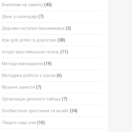
Вчителям на замітку
(45)
День у календарі
(7)
Дорожні нотатки письменника
(3)
Ігри для дітей та дорослих
(38)
Історії християнських пісень
(11)
Методи викладання
(19)
Методика роботи з хором
(6)
Музичні заняття
(7)
Організація дитячого табору
(7)
Особистісне зростання та інсайт
(34)
Пишуть наші учні
(10)