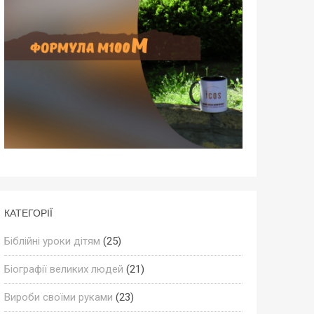
КАТЕГОРІЇ
Біблійні уроки дітям
(25)
Біографії великих людей
(21)
Вироби своїми руками
(23)