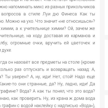
олжно напоминать микс из разных прикольчиков
 вопросов в стиле Луи дю Финеса: Как ты
о. Можно на ухо. Что значит «не относишься»?
 химии, а к учительнице химии? Ой, зачем же
учительнице, на ходу доставая из карманов и
лбу, огромные очки, вручить ей цветочек и
 духе.
гда он назовёт все предметы на столе (кроме
олько раз отпускать и возвращать назад: А,
? Ты уверен? А, ну, иди! Нет, стой! Надо ещё
акие-то они странные, да? Ну, ладно, иди! Да
графине? Вода? А как ты понял, что это вода?
наю, как проверить. Ну, из крана ж дома вода
а графин с водой наклейку с надписью «Вода»),