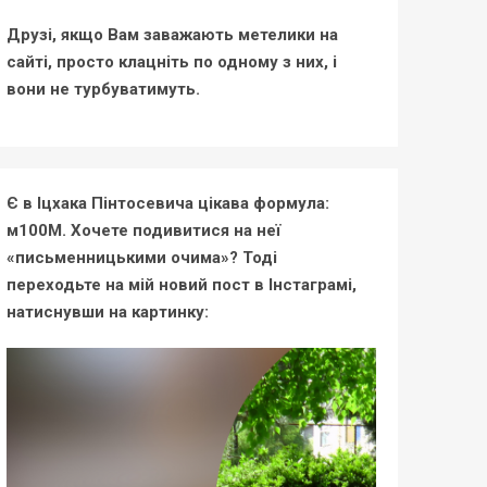
Друзі, якщо Вам заважають метелики на
сайті, просто клацніть по одному з них, і
вони не турбуватимуть.
Є в Іцхака Пінтосевича цікава формула:
м100М. Хочете подивитися на неї
«письменницькими очима»? Тоді
переходьте на мій новий пост в Інстаграмі,
натиснувши на картинку: