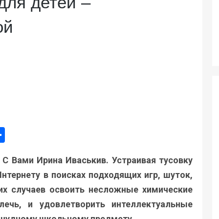
для детей –
ой
ger
e
mail
Поділитися
 С Вами Ирина Иваськив. Устраивая тусовку
нтернету в поисках подходящих игр, шуток,
ких случаев освоить несложные химические
ечь, и удовлетворить интеллектуальные
к нудному школьному предмету.