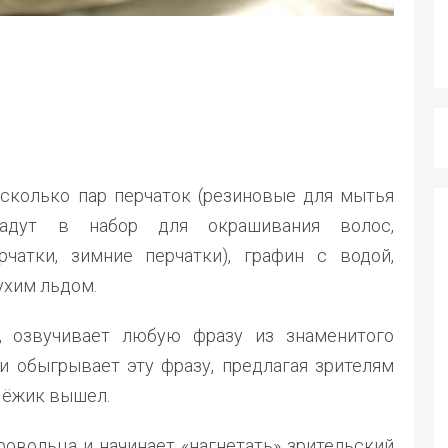
есколько пар перчаток (резиновые для мытья
ладут в набор для окрашивания волос,
рчатки, зимние перчатки), графин с водой,
ухим льдом.
, озвучивает любую фразу из знаменитого
 обыгрывает эту фразу, предлагая зрителям
т ёжик вышел.
ровольца и начинает «нагнетать» зрительский