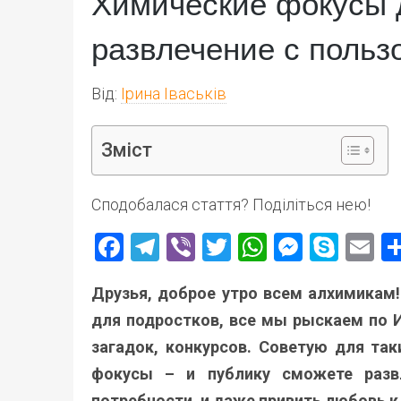
Химические фокусы 
развлечение с польз
Від:
Ірина Іваськів
Зміст
Сподобалася стаття? Поділіться нею!
Facebook
Telegram
Viber
Twitter
WhatsApp
Messen
Skyp
E
Друзья, доброе утро всем алхимикам!
для подростков, все мы рыскаем по И
загадок, конкурсов. Советую для та
фокусы – и публику сможете развл
потребности, и даже привить любовь 