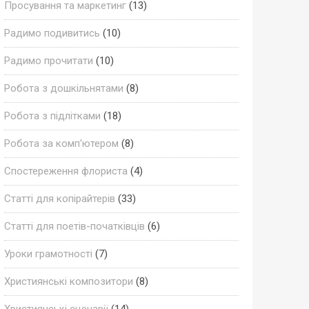
Просування та маркетинг
(13)
Радимо подивитись
(10)
Радимо прочитати
(10)
Робота з дошкільнятами
(8)
Робота з підлітками
(18)
Робота за комп'ютером
(8)
Спостереження флориста
(4)
Статті для копірайтерів
(33)
Статті для поетів-початківців
(6)
Уроки грамотності
(7)
Християнські композитори
(8)
Християнські сценарії
(14)