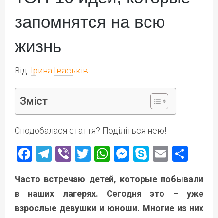
запомнятся на всю
жизнь
Від:
Ірина Іваськів
Зміст
Сподобалася стаття? Поділіться нею!
Facebook
Telegram
Viber
Twitter
WhatsApp
Messenger
Skype
Email
Под
Часто встречаю детей, которые побывали
в наших лагерях. Сегодня это – уже
взрослые девушки и юноши. Многие из них