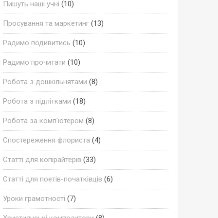
Пишуть наші учні
(10)
Просування та маркетинг
(13)
Радимо подивитись
(10)
Радимо прочитати
(10)
Робота з дошкільнятами
(8)
Робота з підлітками
(18)
Робота за комп'ютером
(8)
Спостереження флориста
(4)
Статті для копірайтерів
(33)
Статті для поетів-початківців
(6)
Уроки грамотності
(7)
Християнські композитори
(8)