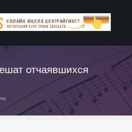
тешат отчаявшихся
тку