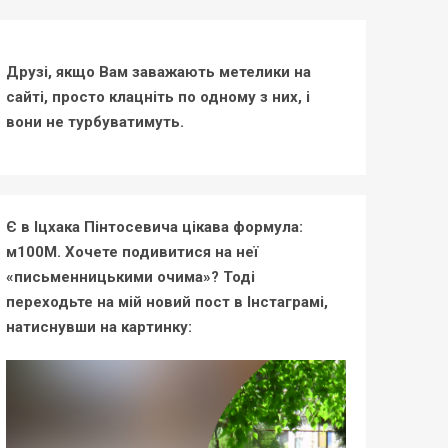
Друзі, якщо Вам заважають метелики на
сайті, просто клацніть по одному з них, і
вони не турбуватимуть.
Є в Іцхака Пінтосевича цікава формула:
м100М. Хочете подивитися на неї
«письменницькими очима»? Тоді
переходьте на мій новий пост в Інстаграмі,
натиснувши на картинку: