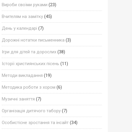
Вироби своїми руками
(23)
Вчителям на замітку
(45)
День у календарі
(7)
Дорожні нотатки письменника
(3)
Ігри для дітей та дорослих
(38)
Історії християнських пісень
(11)
Методи викладання
(19)
Методика роботи з хором
(6)
Музичні заняття
(7)
Організація дитячого табору
(7)
Особистісне зростання та інсайт
(34)