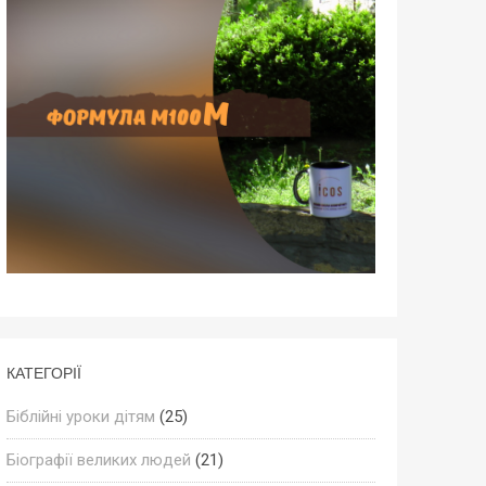
КАТЕГОРІЇ
Біблійні уроки дітям
(25)
Біографії великих людей
(21)