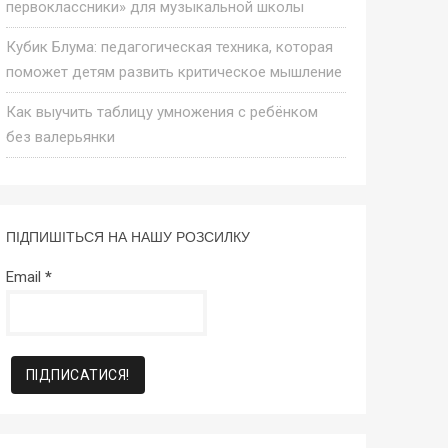
первоклассники» для музыкальной школы
Кубик Блума: педагогическая техника, которая
поможет детям развить критическое мышление
Как выучить таблицу умножения с ребёнком
без валерьянки
ПІДПИШІТЬСЯ НА НАШУ РОЗСИЛКУ
Email
*