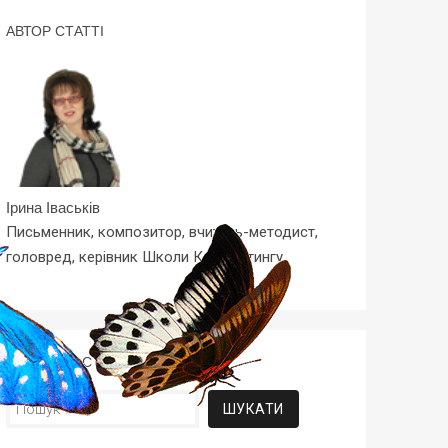
АВТОР СТАТТІ
Ірина Іваськів
Письменник, композитор, вчитель-методист,
головред, керівник Школи Копірайтингу
ПОШУК ЗА СТАТТЯМИ
Пошук: