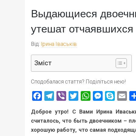
Выдающиеся двоечни
утешат отчаявшихся 
Від:
Ірина Іваськів
Зміст
Сподобалася стаття? Поділіться нею!
Facebook
Telegram
Viber
Twitter
WhatsApp
Messen
Skyp
E
Доброе утро! С Вами Ирина Иваськ
считалось, что быть двоечником – пло
хорошую работу, что самая подходяща