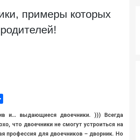
ки, примеры которых
родителей!
ger
e
mail
Поділитися
ив и… выдающиеся двоечники. ))) Всегда
хо, что двоечники не смогут устроиться на
я профессия для двоечников – дворник. Но