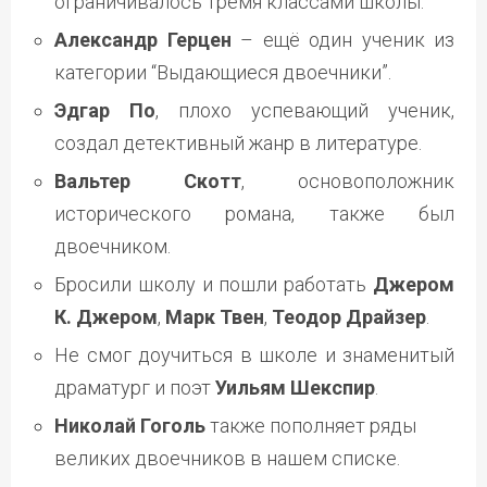
ограничивалось тремя классами школы.
Александр Герцен
– ещё один ученик из
категории “Выдающиеся двоечники”.
Эдгар По
, плохо успевающий ученик,
создал детективный жанр в литературе.
Вальтер Скотт
, основоположник
исторического романа, также был
двоечником.
Бросили школу и пошли работать
Джером
К. Джером
,
Марк Твен
,
Теодор Драйзер
.
Не смог доучиться в школе и знаменитый
драматург и поэт
Уильям Шекспир
.
Николай Гоголь
также пополняет ряды
великих двоечников в нашем списке.