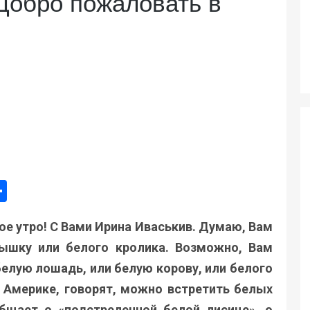
Добро пожаловать в
ger
e
mail
Поділитися
е утро! С Вами Ирина Иваськив. Думаю, Вам
ышку или белого кролика. Возможно, Вам
елую лошадь, или белую корову, или белого
й Америке, говорят, можно встретить белых
бщает о «подстреленной белой лисице», о