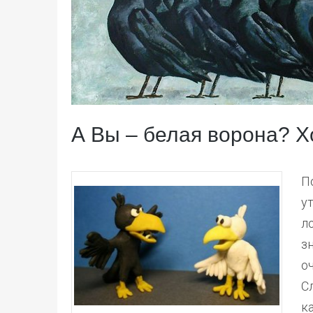
А Вы – белая ворона? Х
П
у
л
з
о
С
к