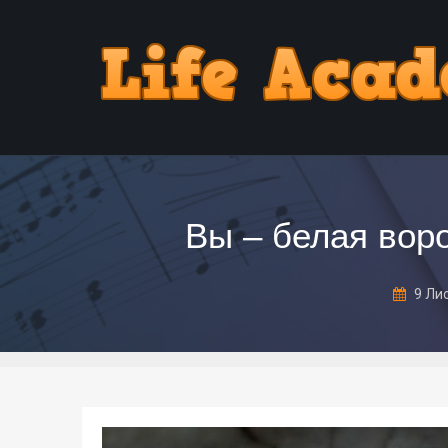
Вы – белая вор
9 Ли