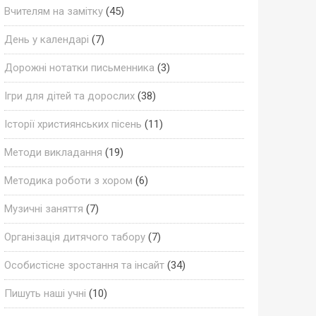
Вчителям на замітку
(45)
День у календарі
(7)
Дорожні нотатки письменника
(3)
Ігри для дітей та дорослих
(38)
Історії християнських пісень
(11)
Методи викладання
(19)
Методика роботи з хором
(6)
Музичні заняття
(7)
Організація дитячого табору
(7)
Особистісне зростання та інсайт
(34)
Пишуть наші учні
(10)