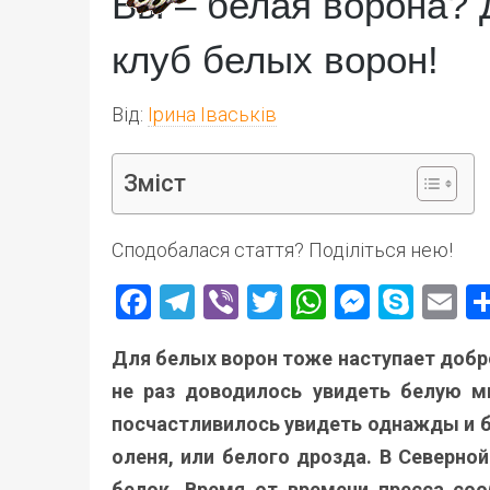
Вы – белая ворона? 
клуб белых ворон!
Від:
Ірина Іваськів
Зміст
Сподобалася стаття? Поділіться нею!
Facebook
Telegram
Viber
Twitter
WhatsApp
Messen
Skyp
E
Для белых ворон тоже наступает добро
не раз доводилось увидеть белую м
посчастливилось увидеть однажды и б
оленя, или белого дрозда. В Северно
белок. Время от времени пресса соо