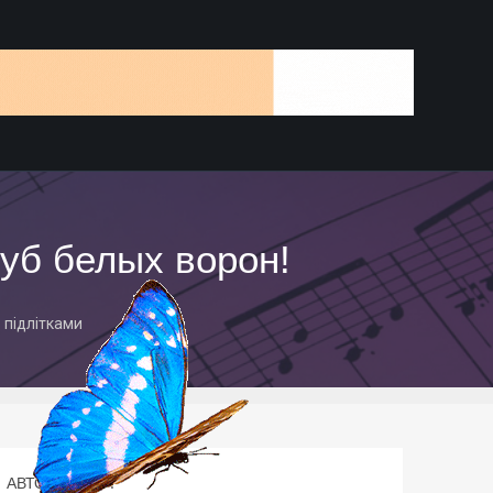
уб белых ворон!
 підлітками
АВТОР СТАТТІ