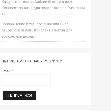
Как учить стихи из Библии быстро и легко.
Конспект занятия для подростков по Римлянам
12
Возвращение блудного сына или Сила
отцовской любви. Конспект занятия для
Воскресной школы
ПІДПИШІТЬСЯ НА НАШУ РОЗСИЛКУ
Email
*