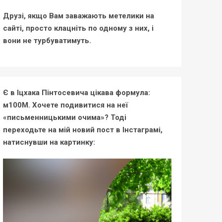
Друзі, якщо Вам заважають метелики на
сайті, просто клацніть по одному з них, і
вони не турбуватимуть.
Є в Іцхака Пінтосевича цікава формула:
м100М. Хочете подивитися на неї
«письменницькими очима»? Тоді
переходьте на мій новий пост в Інстаграмі,
натиснувши на картинку: