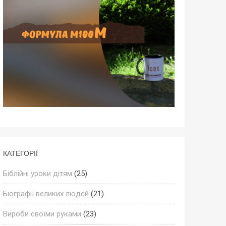
КАТЕГОРІЇ
Біблійні уроки дітям
(25)
Біографії великих людей
(21)
Вироби своїми руками
(23)