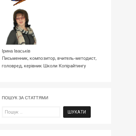
Ірина Іваськів
Письменник, композитор, вчитель-методист,
головред, керівник Школи Копірайтингу
ПОШУК ЗА СТАТТЯМИ
Пошук: