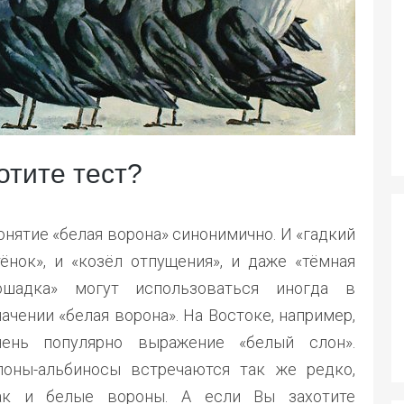
отите тест?
онятие «белая ворона» синонимично. И «гадкий
тёнок», и «козёл отпущения», и даже «тёмная
ошадка» могут использоваться иногда в
начении «белая ворона». На Востоке, например,
чень популярно выражение «белый слон».
лоны-альбиносы встречаются так же редко,
ак и белые вороны. А если Вы захотите