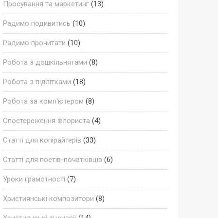
Просування та маркетинг
(13)
Радимо подивитись
(10)
Радимо прочитати
(10)
Робота з дошкільнятами
(8)
Робота з підлітками
(18)
Робота за комп'ютером
(8)
Спостереження флориста
(4)
Статті для копірайтерів
(33)
Статті для поетів-початківців
(6)
Уроки грамотності
(7)
Християнські композитори
(8)
Християнські сценарії
(14)