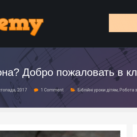
она? Добро пожаловать в кл
стопада, 2017
1 Comment
Біблійні уроки дітям
,
Робота з