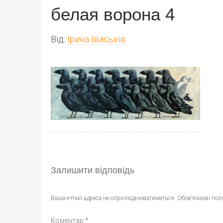
белая ворона 4
Від:
Ірина Іваськів
Залишити відповідь
Ваша e-mail адреса не оприлюднюватиметься.
Обов’язкові пол
Коментар
*