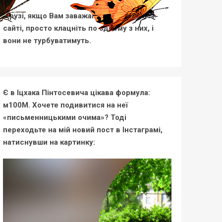
Друзі, якщо Вам заважають метелики на
сайті, просто клацніть по одному з них, і
вони не турбуватимуть.
Є в Іцхака Пінтосевича цікава формула:
м100М. Хочете подивитися на неї
«письменницькими очима»? Тоді
переходьте на мій новий пост в Інстаграмі,
натиснувши на картинку: