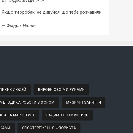
ВИПАДКОВА ЦИТАТА
Якщо ти хробак, не дивуйся, що тебе розчавили.
—
Фрідріх Ніцше
ВЕЛИКИХ ЛЮДЕЙ
ВИРОБИ СВОЇМИ РУКАМИ
МЕТОДИКА РОБОТИ З ХОРОМ
МУЗИЧНІ ЗАНЯТТЯ
НЯ ТА МАРКЕТИНГ
РАДИМО ПОДИВИТИСЬ
ТКАМИ
СПОСТЕРЕЖЕННЯ ФЛОРИСТА