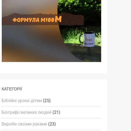
КАТЕГОРІЇ
Біблійні уроки дітям
(25)
Біографії великих людей
(21)
Вироби своїми руками
(23)