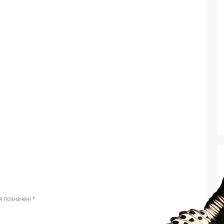
я позначені
*