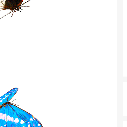
я позначені
*