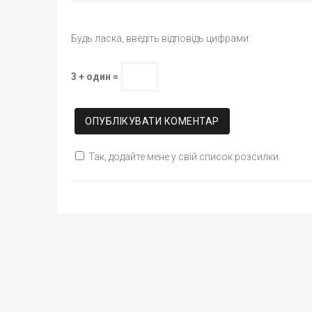
Будь ласка, введіть відповідь цифрами:
3 + один =
Так, додайте мене у свій список розсилки.