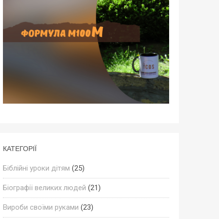
КАТЕГОРІЇ
Біблійні уроки дітям
(25)
Біографії великих людей
(21)
Вироби своїми руками
(23)