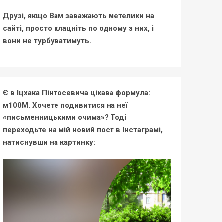
Друзі, якщо Вам заважають метелики на
сайті, просто клацніть по одному з них, і
вони не турбуватимуть.
Є в Іцхака Пінтосевича цікава формула:
м100М. Хочете подивитися на неї
«письменницькими очима»? Тоді
переходьте на мій новий пост в Інстаграмі,
натиснувши на картинку: