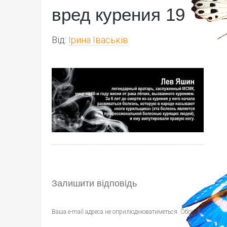
вред курения 19
Від:
Ірина Іваськів
Залишити відповідь
Ваша e-mail адреса не оприлюднюватиметься.
Обов’язкові пол