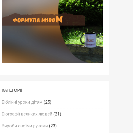
КАТЕГОРІЇ
Біблійні уроки дітям
(25)
Біографії великих людей
(21)
Вироби своїми руками
(23)