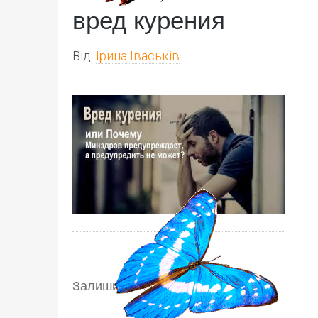
вред курения
Від:
Ірина Іваськів
Залишити відповідь