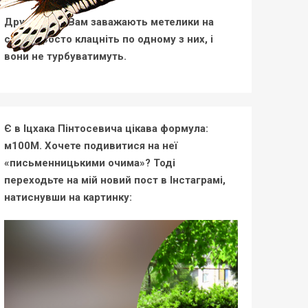
Друзі, якщо Вам заважають метелики на
сайті, просто клацніть по одному з них, і
вони не турбуватимуть.
Є в Іцхака Пінтосевича цікава формула:
м100М. Хочете подивитися на неї
«письменницькими очима»? Тоді
переходьте на мій новий пост в Інстаграмі,
натиснувши на картинку: