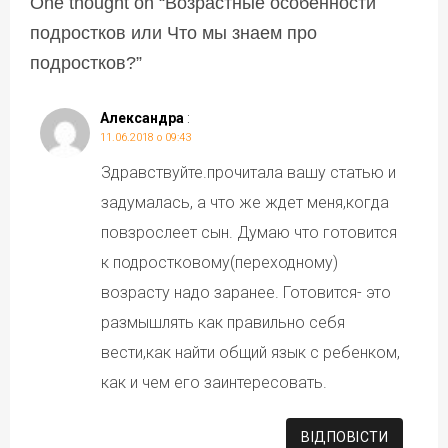
One thought on “
Возрастные особенности
подростков или Что мы знаем про
подростков?
”
Александра
:
11.06.2018 о 09:43
Здравствуйте.прочитала вашу статью и
задумалась, а что же ждет меня,когда
повзрослеет сын. Думаю что готовится
к подростковому(переходному)
возрасту надо заранее. Готовится- это
размышлять как правильно себя
вести,как найти общий язык с ребенком,
как и чем его заинтересовать.
ВІДПОВІCТИ