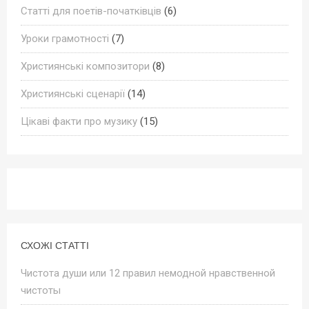
Статті для поетів-початківців
(6)
Уроки грамотності
(7)
Християнські композитори
(8)
Християнські сценарії
(14)
Цікаві факти про музику
(15)
СХОЖІ СТАТТІ
Чистота души или 12 правил немодной нравственной
чистоты