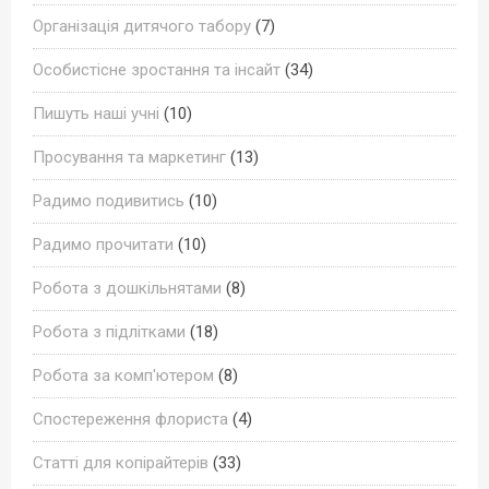
Організація дитячого табору
(7)
Особистісне зростання та інсайт
(34)
Пишуть наші учні
(10)
Просування та маркетинг
(13)
Радимо подивитись
(10)
Радимо прочитати
(10)
Робота з дошкільнятами
(8)
Робота з підлітками
(18)
Робота за комп'ютером
(8)
Спостереження флориста
(4)
Статті для копірайтерів
(33)