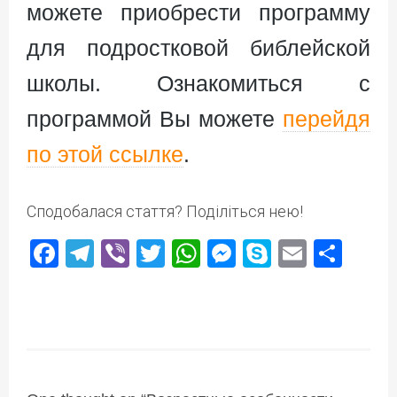
можете приобрести программу
для подростковой библейской
школы. Ознакомиться с
программой Вы можете
перейдя
по этой ссылке
.
Сподобалася стаття? Поділіться нею!
Facebook
Telegram
Viber
Twitter
WhatsApp
Messenger
Skype
Email
Под