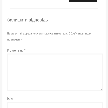
Залишити відповідь
Ваша e-mail адреса не оприлюднюватиметься.
Обов’язкові поля
позначені
*
Коментар
*
Ім'я