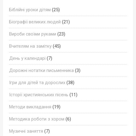
Біблійні уроки дітям
(25)
Біографії великих людей
(21)
Вироби своїми руками
(23)
Вчителям на замітку
(45)
День у календарі
(7)
Дорожні нотатки письменника
(3)
Ігри для дітей та дорослих
(38)
Історії християнських пісень
(11)
Методи викладання
(19)
Методика роботи з хором
(6)
Музичні заняття
(7)