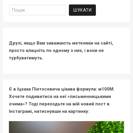
Пошук:
Друзі, якщо Вам заважають метелики на сайті,
просто клацніть по одному з них, і вони не
турбуватимуть.
Є в Іцхака Пінтосевича цікава формула: м100М.
Хочете подивитися на неї «письменницькими
очима»? Тоді переходьте на мій новий пост в
Інстаграмі, натиснувши на картинку: