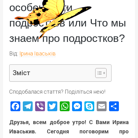
особенности
подростков или Что мы
знаем про подростков?
Від:
Ірина Іваськів
Зміст
Сподобалася стаття? Поділіться нею!
Facebook
Telegram
Viber
Twitter
WhatsApp
Messenger
Skype
Email
Под
Друзья, всем доброе утро! С Вами Ирина
Иваськив. Сегодня поговорим про