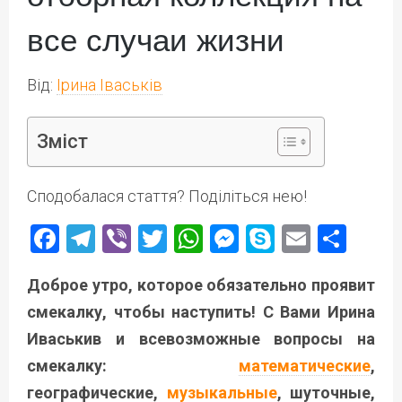
все случаи жизни
Від:
Ірина Іваськів
Зміст
Сподобалася стаття? Поділіться нею!
Facebook
Telegram
Viber
Twitter
WhatsApp
Messenger
Skype
Email
Под
Доброе утро, которое обязательно проявит
смекалку, чтобы наступить! С Вами Ирина
Иваськив и всевозможные вопросы на
смекалку:
математические
,
географические,
музыкальные
, шуточные,