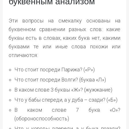
буквенным анализом
Эти вопросы на смекалку основаны на
буквенном сравнении разных слов: какие
буквы есть в словах, каких букв нет, какими
буквами те или иные слова похожи или
отличаются:
Что стоит посреди Парижа? («Р»)
Что стоит посреди Волги? (буква «Л»)
В каком слове 3 буквы «Ж»? (жужжание)
Что у бабы спереди, а у дуба – сзади? («Б»)
В каком слове 7 букв «О»?
(обороноспособность)
Что у коровы впереди, а у быка позади?