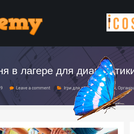
я в лагере для диагностик
19
Leave a comment
Ігри для дітей та дорослих
,
Організ