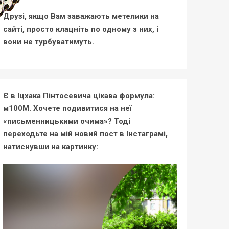
Друзі, якщо Вам заважають метелики на
сайті, просто клацніть по одному з них, і
вони не турбуватимуть.
Є в Іцхака Пінтосевича цікава формула:
м100М. Хочете подивитися на неї
«письменницькими очима»? Тоді
переходьте на мій новий пост в Інстаграмі,
натиснувши на картинку: