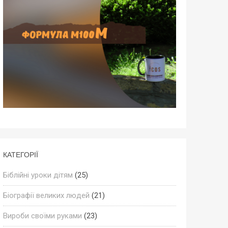
КАТЕГОРІЇ
Біблійні уроки дітям
(25)
Біографії великих людей
(21)
Вироби своїми руками
(23)