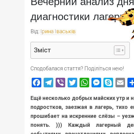
Вечерний анализ дня
диагностики лагерно
Від:
Ірина Іваськів
Зміст
Сподобалася стаття? Поділіться нею!
Facebook
Telegram
Viber
Twitter
WhatsApp
Messen
Skyp
E
Ещё несколько добрых майских утр и н
подростков, заезжая в лагерь, тихо е
прошибает на искренние слёзы – уезжа
понять. ))) Каждый лагерный де
событиями, впечатлениями, всплеск