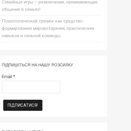
Семейные игры – развлечения, налаживающие
общение в семьях!
Психологический тренинг как средство
формирования мировоззрения, практических
навыков и сильной команды
ПІДПИШІТЬСЯ НА НАШУ РОЗСИЛКУ
Email
*