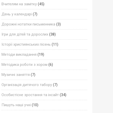
Вчителям на замітку
(45)
День у календарі
(7)
Дорожні нотатки письменника
(3)
Ігри для дітей та дорослих
(38)
Історії християнських пісень
(11)
Методи викладання
(19)
Методика роботи з хором
(6)
Музичні заняття
(7)
Організація дитячого табору
(7)
Особистісне зростання та інсайт
(34)
Пишуть наші учні
(10)