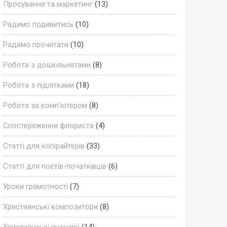
Просування та маркетинг
(13)
Радимо подивитись
(10)
Радимо прочитати
(10)
Робота з дошкільнятами
(8)
Робота з підлітками
(18)
Робота за комп'ютером
(8)
Спостереження флориста
(4)
Статті для копірайтерів
(33)
Статті для поетів-початківців
(6)
Уроки грамотності
(7)
Християнські композитори
(8)
Християнські сценарії
(14)