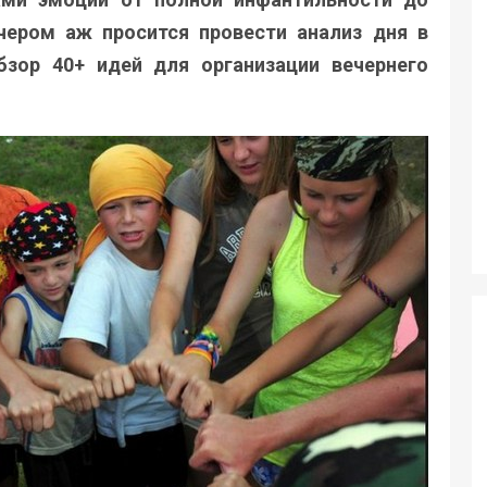
чером аж просится провести анализ дня в
бзор 40+ идей для организации вечернего