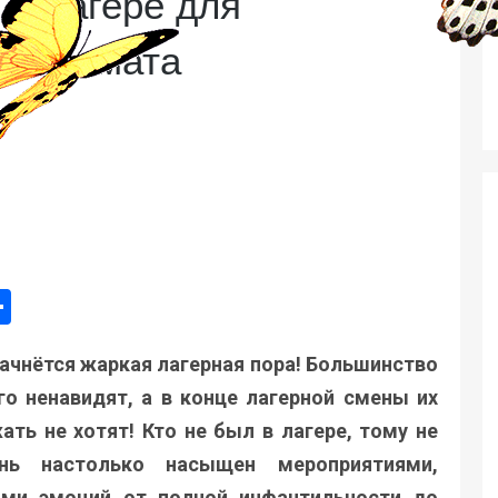
 в лагере для
го климата
ger
e
mail
Поділитися
ачнётся жаркая лагерная пора! Большинство
го ненавидят, а в конце лагерной смены их
ть не хотят! Кто не был в лагере, тому не
нь настолько насыщен мероприятиями,
ами эмоций от полной инфантильности до