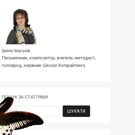
Ірина Іваськів
Письменник, композитор, вчитель-методист,
головред, керівник Школи Копірайтингу
ПОШУК ЗА СТАТТЯМИ
Пошук: