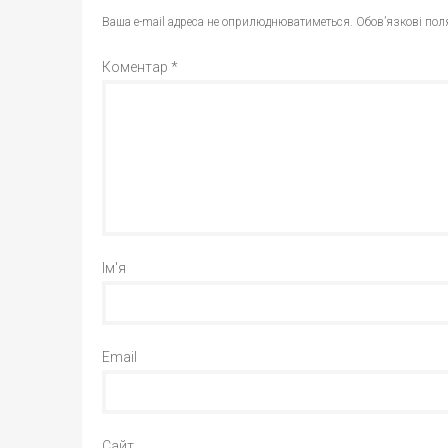
Ваша e-mail адреса не оприлюднюватиметься.
Обов’язкові пол
Коментар
*
Ім'я
Email
Сайт