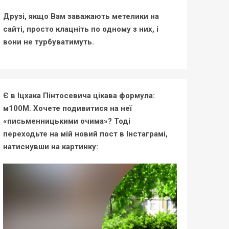
Друзі, якщо Вам заважають метелики на
сайті, просто клацніть по одному з них, і
вони не турбуватимуть.
Є в Іцхака Пінтосевича цікава формула:
м100М. Хочете подивитися на неї
«письменницькими очима»? Тоді
переходьте на мій новий пост в Інстаграмі,
натиснувши на картинку: