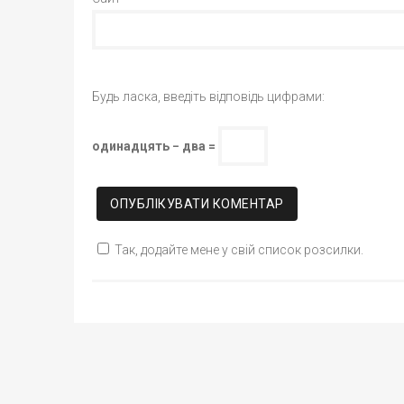
Будь ласка, введіть відповідь цифрами:
одинадцять − два =
Так, додайте мене у свій список розсилки.