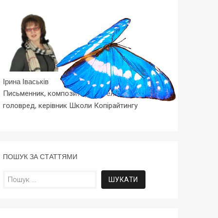
Ірина Іваськів
Письменник, композитор, вчитель-методист,
головред, керівник Школи Копірайтингу
ПОШУК ЗА СТАТТЯМИ
Пошук: