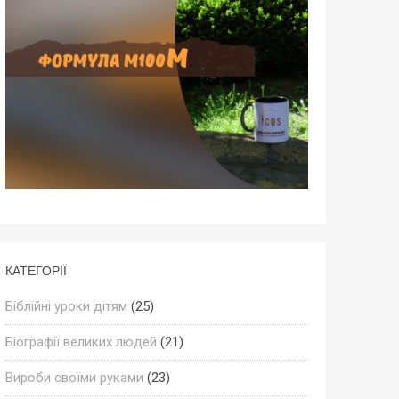
КАТЕГОРІЇ
Біблійні уроки дітям
(25)
Біографії великих людей
(21)
Вироби своїми руками
(23)