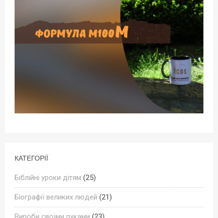
КАТЕГОРІЇ
Біблійні уроки дітям
(25)
Біографії великих людей
(21)
Вироби своїми руками
(23)