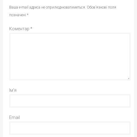
Ваша e-mail адреса не оприлюднюватиметься.
Обов’язкові поля
позначені
*
Коментар
*
Ім'я
Email