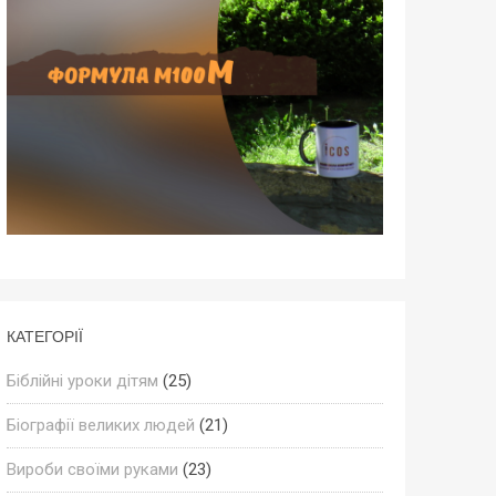
КАТЕГОРІЇ
Біблійні уроки дітям
(25)
Біографії великих людей
(21)
Вироби своїми руками
(23)