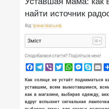
Уставшая мама: как 
найти источник радо
Від:
Ірина Іваськів
Зміст
Сподобалася стаття? Поділіться нею!
Facebook
Telegram
Viber
Twitter
WhatsApp
Messen
Skyp
E
Как солнце не устаёт подниматься к
уставшим, всем вымотавшимся, все
как в магазине, выбирая одежду, акк
вдруг вспыхнет сигнальная лампочка
выбором темы для статьи получило