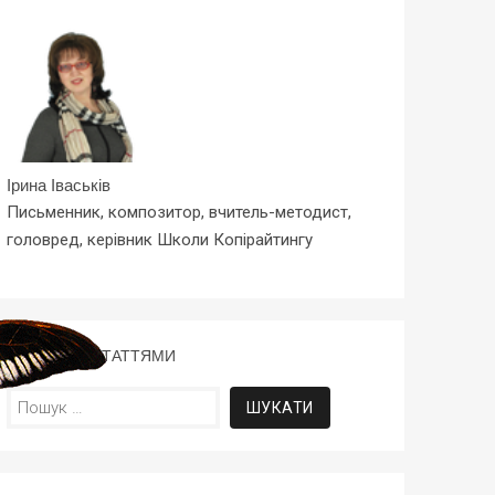
Ірина Іваськів
Письменник, композитор, вчитель-методист,
головред, керівник Школи Копірайтингу
ПОШУК ЗА СТАТТЯМИ
Пошук: