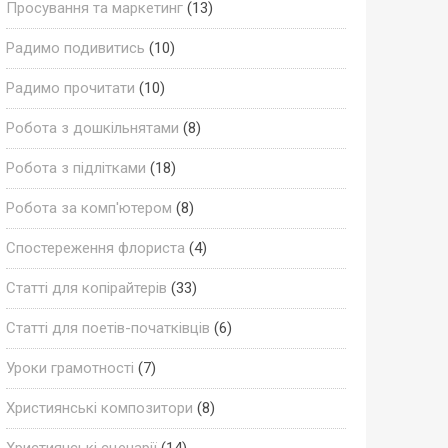
Просування та маркетинг
(13)
Радимо подивитись
(10)
Радимо прочитати
(10)
Робота з дошкільнятами
(8)
Робота з підлітками
(18)
Робота за комп'ютером
(8)
Спостереження флориста
(4)
Статті для копірайтерів
(33)
Статті для поетів-початківців
(6)
Уроки грамотності
(7)
Християнські композитори
(8)
Християнські сценарії
(14)