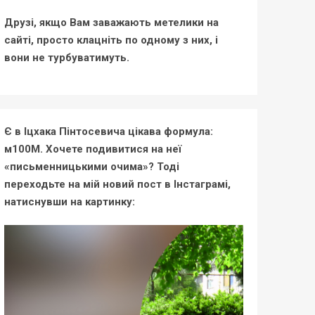
Друзі, якщо Вам заважають метелики на
сайті, просто клацніть по одному з них, і
вони не турбуватимуть.
Є в Іцхака Пінтосевича цікава формула:
м100М. Хочете подивитися на неї
«письменницькими очима»? Тоді
переходьте на мій новий пост в Інстаграмі,
натиснувши на картинку: