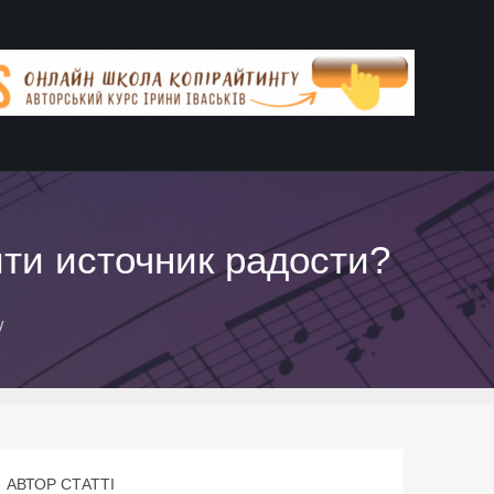
йти источник радости?
у
АВТОР СТАТТІ