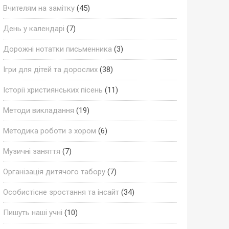
Вчителям на замітку
(45)
День у календарі
(7)
Дорожні нотатки письменника
(3)
Ігри для дітей та дорослих
(38)
Історії християнських пісень
(11)
Методи викладання
(19)
Методика роботи з хором
(6)
Музичні заняття
(7)
Організація дитячого табору
(7)
Особистісне зростання та інсайт
(34)
Пишуть наші учні
(10)