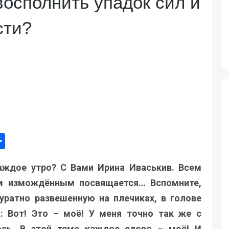
восполнить упадок сил и
сти?
ger
e
mail
Поділитися
аждое утро? С Вами Ирина Иваськив. Всем
м измождённым посвящается… Вспомните,
уратно развешенную на плечиках, в голове
: Вот! Это – моё! У меня точно так же с
сь. В этой теме каждое слово – моё! И