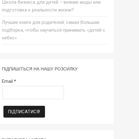
Школа бизнеса для детей – веяние моды или
подготовка к реальности жизни?
Лучшие книги для родителей: самая большая
подборка, чтобы научиться принимать «детей с
небес»
ПІДПИШІТЬСЯ НА НАШУ РОЗСИЛКУ
Email
*