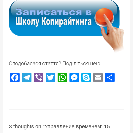
Сподобалася стаття? Поділіться нею!
Facebook
Telegram
Viber
Twitter
WhatsApp
Messenger
Skype
Email
Под
3 thoughts on “
Управление временем: 15