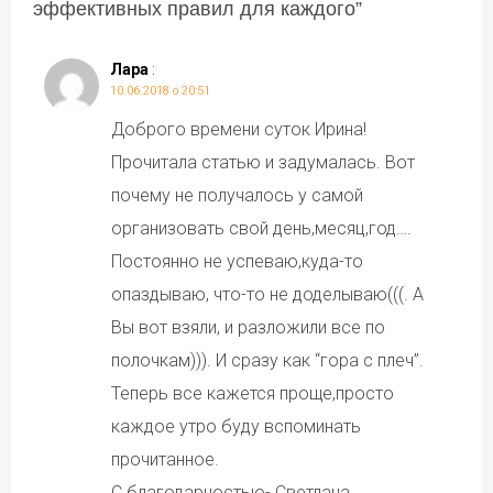
эффективных правил для каждого
”
Лара
:
10.06.2018 о 20:51
Доброго времени суток Ирина!
Прочитала статью и задумалась. Вот
почему не получалось у самой
организовать свой день,месяц,год….
Постоянно не успеваю,куда-то
опаздываю, что-то не доделываю(((. А
Вы вот взяли, и разложили все по
полочкам))). И сразу как “гора с плеч”.
Теперь все кажется проще,просто
каждое утро буду вспоминать
прочитанное.
С благодарностью- Светлана..