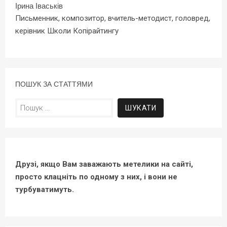
Ірина Іваськів
Письменник, композитор, вчитель-методист, головред,
керівник Школи Копірайтингу
ПОШУК ЗА СТАТТЯМИ
Пошук:
Друзі, якщо Вам заважають метелики на сайті,
просто клацніть по одному з них, і вони не
турбуватимуть.