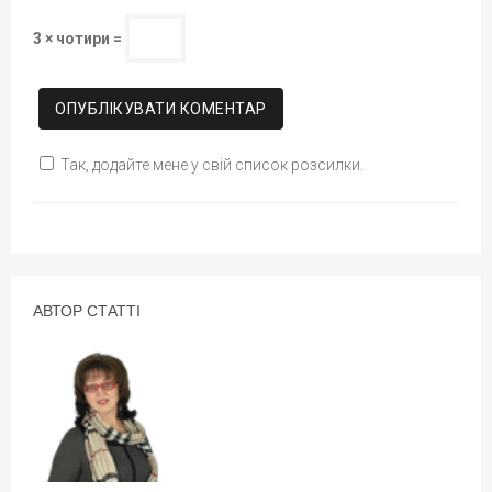
3 × чотири =
Так, додайте мене у свій список розсилки.
АВТОР СТАТТІ