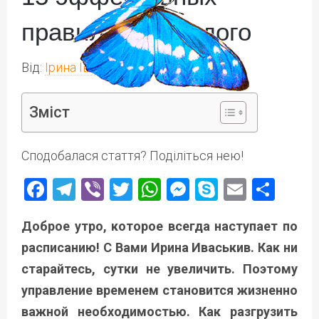
правил для каждого
Від:
Ірина Іваськів
Зміст
Сподобалася стаття? Поділіться нею!
Facebook
Telegram
Viber
Twitter
WhatsApp
Messenger
Skype
Email
Под
Доброе утро, которое всегда наступает по
расписанию! С Вами Ирина Иваськив. Как ни
старайтесь, сутки не увеличить. Поэтому
управление временем становится жизненно
важной необходимостью. Как разгрузить