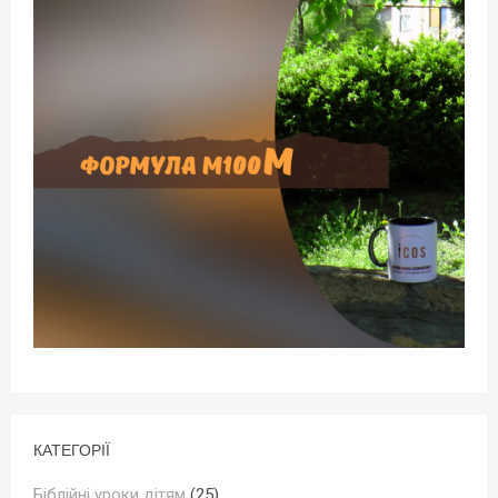
КАТЕГОРІЇ
Біблійні уроки дітям
(25)