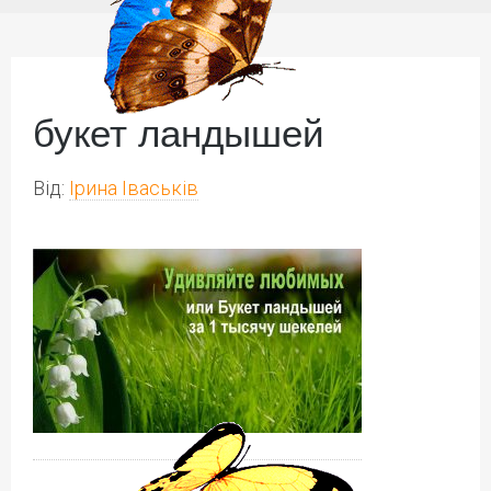
букет ландышей
Від:
Ірина Іваськів