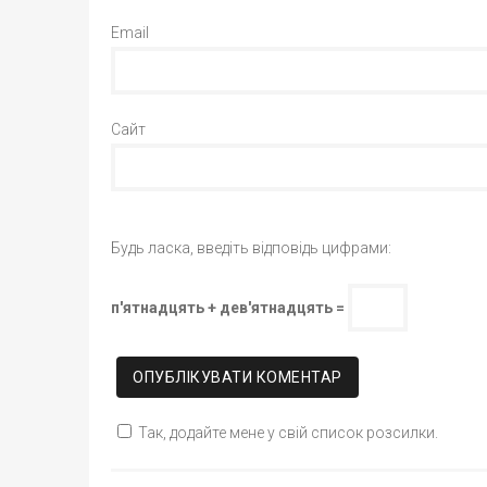
Email
Сайт
Будь ласка, введіть відповідь цифрами:
п'ятнадцять + дев'ятнадцять =
Так, додайте мене у свій список розсилки.