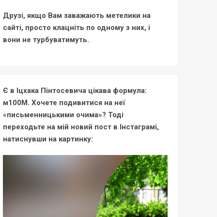
Друзі, якщо Вам заважають метелики на
сайті, просто клацніть по одному з них, і
вони не турбуватимуть.
Є в Іцхака Пінтосевича цікава формула:
м100М. Хочете подивитися на неї
«письменницькими очима»? Тоді
переходьте на мій новий пост в Інстаграмі,
натиснувши на картинку: