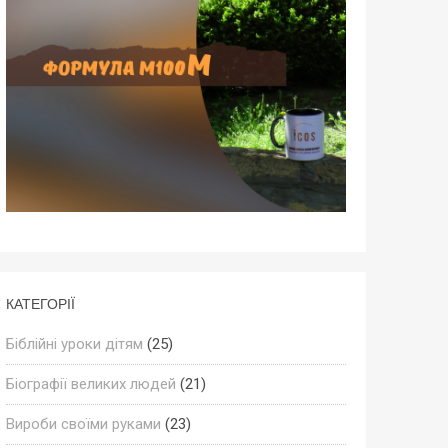
КАТЕГОРІЇ
Біблійні уроки дітям
(25)
Біографії великих людей
(21)
Вироби своїми руками
(23)