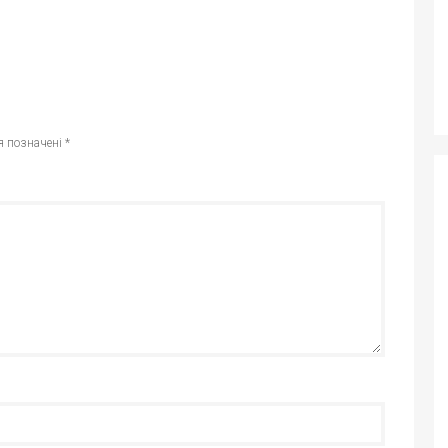
я позначені
*