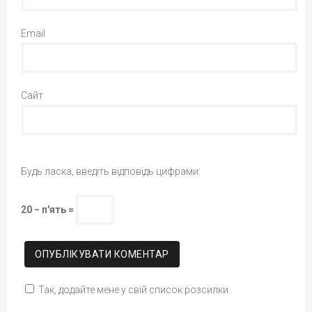
Email
Сайт
Будь ласка, введіть відповідь цифрами:
20 − п'ять =
Так, додайте мене у свій список розсилки.