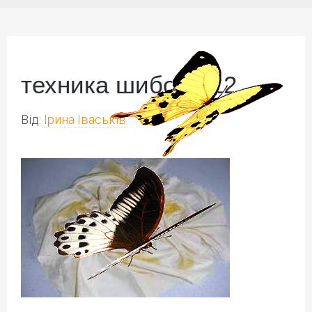
техника шибори 12
Від:
Ірина Іваськів