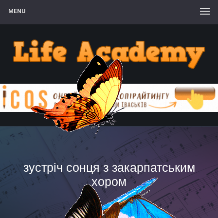
MENU
зустріч сонця з закарпатським
хором