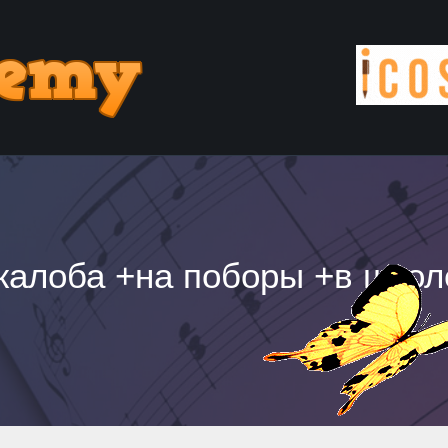
жалоба +на поборы +в школ