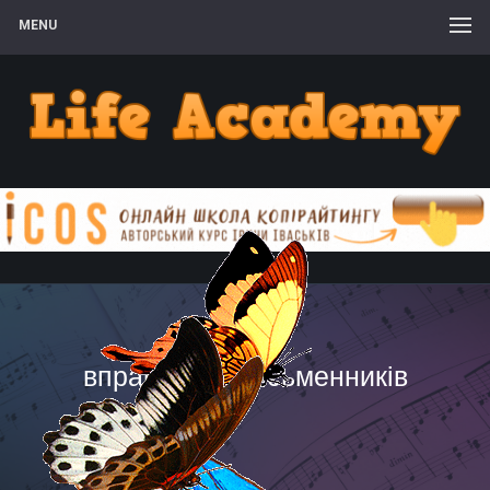
MENU
вправи для письменників