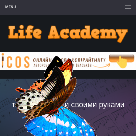
MENU
техника шибори своими руками