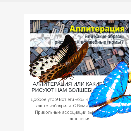
АЛЛИТЕРАЦИЯ ИЛИ КАКИЕ ОБРАЗЫ
РИСУЮТ НАМ ВОЛШЕБНЫЕ ГНОМЫ?
Доброе утро! Вот эти «бр» и «тр» в приветствии
как-то взбодрили. С Вами Ирина Иваськив.
Прикольные ассоциации вызывают иногда
скопления