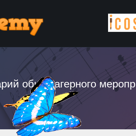
арий общелагерного меропр