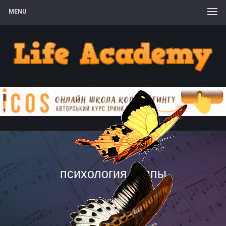
MENU
психология толпы