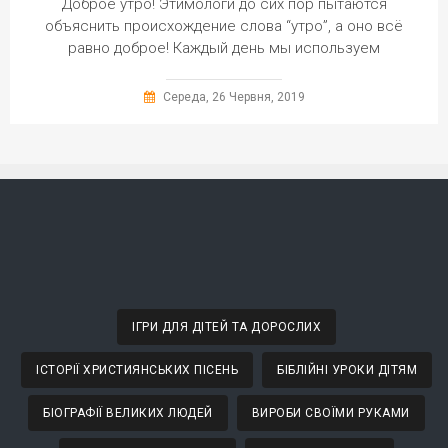
Доброе утро! Этимологи до сих пор пытаются
объяснить происхождение слова “утро”, а оно всё
равно доброе! Каждый день мы используем
Середа, 26 Червня, 2019
ІГРИ ДЛЯ ДІТЕЙ ТА ДОРОСЛИХ
ІСТОРІЇ ХРИСТИЯНСЬКИХ ПІСЕНЬ
БІБЛІЙНІ УРОКИ ДІТЯМ
БІОГРАФІЇ ВЕЛИКИХ ЛЮДЕЙ
ВИРОБИ СВОЇМИ РУКАМИ